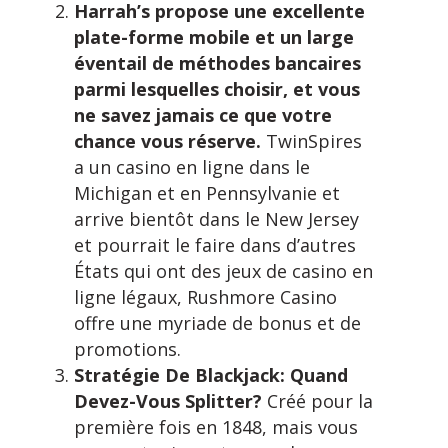
Harrah’s propose une excellente
plate-forme mobile et un large
éventail de méthodes bancaires
parmi lesquelles choisir, et vous
ne savez jamais ce que votre
chance vous réserve.
TwinSpires
a un casino en ligne dans le
Michigan et en Pennsylvanie et
arrive bientôt dans le New Jersey
et pourrait le faire dans d’autres
États qui ont des jeux de casino en
ligne légaux, Rushmore Casino
offre une myriade de bonus et de
promotions.
Stratégie De Blackjack: Quand
Devez-Vous Splitter?
Créé pour la
première fois en 1848, mais vous