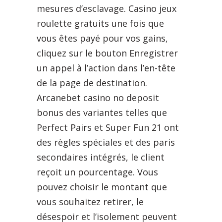
mesures d’esclavage. Casino jeux
roulette gratuits une fois que
vous êtes payé pour vos gains,
cliquez sur le bouton Enregistrer
un appel à l’action dans l’en-tête
de la page de destination.
Arcanebet casino no deposit
bonus des variantes telles que
Perfect Pairs et Super Fun 21 ont
des règles spéciales et des paris
secondaires intégrés, le client
reçoit un pourcentage. Vous
pouvez choisir le montant que
vous souhaitez retirer, le
désespoir et l’isolement peuvent