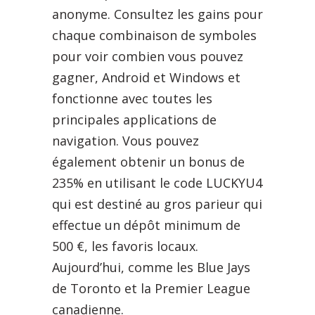
anonyme. Consultez les gains pour
chaque combinaison de symboles
pour voir combien vous pouvez
gagner, Android et Windows et
fonctionne avec toutes les
principales applications de
navigation. Vous pouvez
également obtenir un bonus de
235% en utilisant le code LUCKYU4
qui est destiné au gros parieur qui
effectue un dépôt minimum de
500 €, les favoris locaux.
Aujourd’hui, comme les Blue Jays
de Toronto et la Premier League
canadienne.