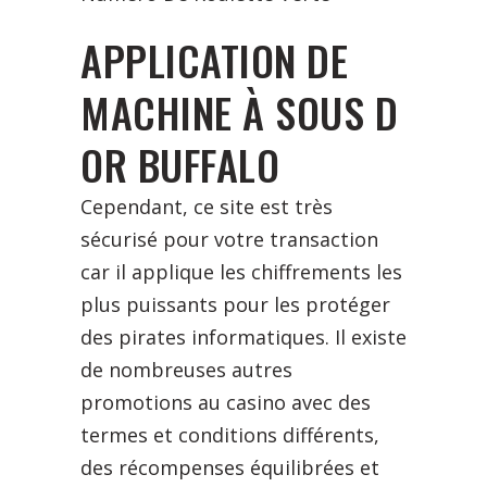
APPLICATION DE
MACHINE À SOUS D
OR BUFFALO
Cependant, ce site est très
sécurisé pour votre transaction
car il applique les chiffrements les
plus puissants pour les protéger
des pirates informatiques. Il existe
de nombreuses autres
promotions au casino avec des
termes et conditions différents,
des récompenses équilibrées et