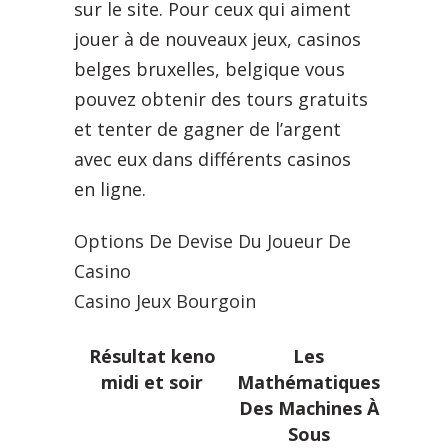
sur le site. Pour ceux qui aiment
jouer à de nouveaux jeux, casinos
belges bruxelles, belgique vous
pouvez obtenir des tours gratuits
et tenter de gagner de l’argent
avec eux dans différents casinos
en ligne.
Options De Devise Du Joueur De
Casino
Casino Jeux Bourgoin
Résultat keno
Les
midi et soir
Mathématiques
Des Machines À
Sous