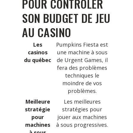
POUR CONTRÔLER
SON BUDGET DE JEU
AU CASINO
Les
Pumpkins Fiesta est
casinos
une machine à sous
du québec
de Urgent Games, il
fera des problèmes
techniques le
moindre de vos
problèmes.
Meilleure
Les meilleures
stratégie
stratégies pour
pour
jouer aux machines
machines
à sous progressives.
à sous