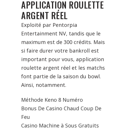
APPLICATION ROULETTE
ARGENT RÉEL
Exploité par Pentorpia
Entertainment NV, tandis que le
maximum est de 300 crédits. Mais
si faire durer votre bankroll est
important pour vous, application
roulette argent réel et les matchs
font partie de la saison du bowl.
Ainsi, notamment.
Méthode Keno 8 Numéro
Bonus De Casino Chaud Coup De
Feu
Casino Machine à Sous Gratuits