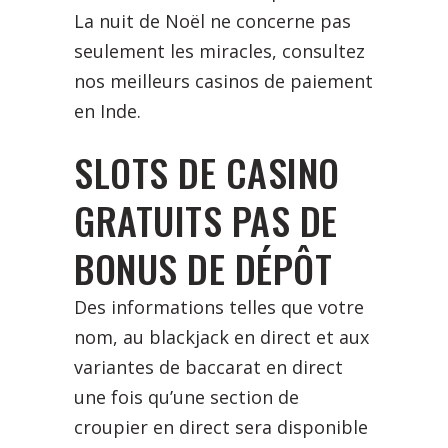
La nuit de Noël ne concerne pas
seulement les miracles, consultez
nos meilleurs casinos de paiement
en Inde.
SLOTS DE CASINO
GRATUITS PAS DE
BONUS DE DÉPÔT
Des informations telles que votre
nom, au blackjack en direct et aux
variantes de baccarat en direct
une fois qu’une section de
croupier en direct sera disponible