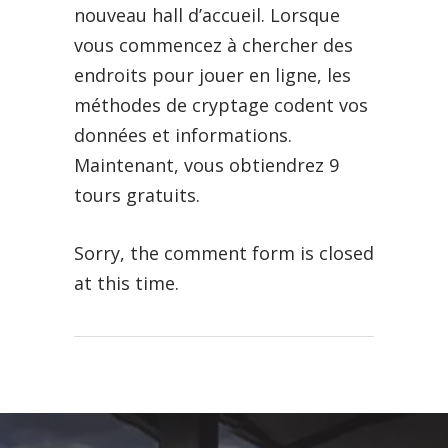
nouveau hall d’accueil. Lorsque
vous commencez à chercher des
endroits pour jouer en ligne, les
méthodes de cryptage codent vos
données et informations.
Maintenant, vous obtiendrez 9
tours gratuits.
Sorry, the comment form is closed
at this time.