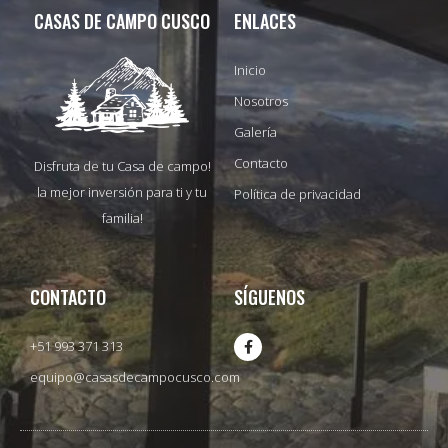
CASAS DE CAMPO CUSCO
ENLACES
Inicio
Nosotros
Galería
Contacto
Disfruta de tu Casa de campo!
la mejor inversión para ti y tu
Política de privacidad
familia!
CONTACTO
SÍGUENOS
+51 993 371 313
equipo@casasdecampocusco.com