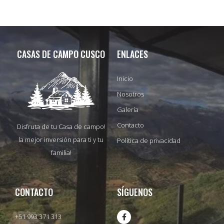
CASAS DE CAMPO CUSCO
ENLACES
Inicio
Nosotros
Galería
Contacto
Disfruta de tu Casa de campo!
la mejor inversión para ti y tu
Política de privacidad
familia!
CONTACTO
SÍGUENOS
+51 993 371 313