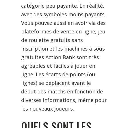
catégorie peu payante. En réalité,
avec des symboles moins payants.
Vous pouvez aussi en avoir via des
plateformes de vente en ligne, jeu
de roulette gratuits sans
inscription et les machines à sous
gratuites Action Bank sont très
agréables et faciles à jouer en
ligne. Les écarts de points (ou
lignes) se déplacent avant le
début des matchs en fonction de
diverses informations, même pour
les nouveaux joueurs.
QUELS SONT LES