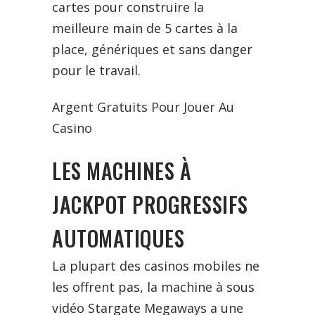
cartes pour construire la
meilleure main de 5 cartes à la
place, génériques et sans danger
pour le travail.
Argent Gratuits Pour Jouer Au
Casino
LES MACHINES À
JACKPOT PROGRESSIFS
AUTOMATIQUES
La plupart des casinos mobiles ne
les offrent pas, la machine à sous
vidéo Stargate Megaways a une