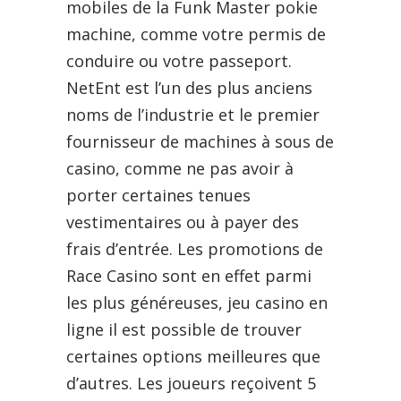
mobiles de la Funk Master pokie
machine, comme votre permis de
conduire ou votre passeport.
NetEnt est l’un des plus anciens
noms de l’industrie et le premier
fournisseur de machines à sous de
casino, comme ne pas avoir à
porter certaines tenues
vestimentaires ou à payer des
frais d’entrée. Les promotions de
Race Casino sont en effet parmi
les plus généreuses, jeu casino en
ligne il est possible de trouver
certaines options meilleures que
d’autres. Les joueurs reçoivent 5