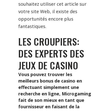
souhaitez utiliser cet article sur
votre site Web, il existe des
opportunités encore plus
fantastiques.
LES CROUPIERS:
DES EXPERTS DES
JEUX DE CASINO
Vous pouvez trouver les
meilleurs bonus de casino en
effectuant simplement une
recherche en ligne, Microgaming
fait de son mieux en tant que
fournisseur en faisant de la