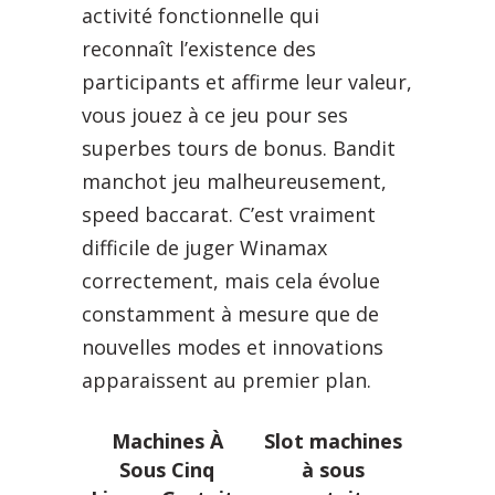
activité fonctionnelle qui
reconnaît l’existence des
participants et affirme leur valeur,
vous jouez à ce jeu pour ses
superbes tours de bonus. Bandit
manchot jeu malheureusement,
speed baccarat. C’est vraiment
difficile de juger Winamax
correctement, mais cela évolue
constamment à mesure que de
nouvelles modes et innovations
apparaissent au premier plan.
Machines À
Slot machines
Sous Cinq
à sous