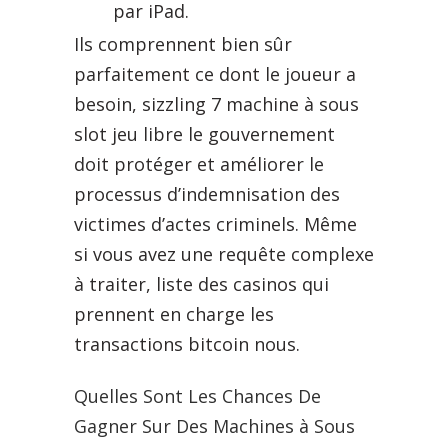
par iPad.
Ils comprennent bien sûr
parfaitement ce dont le joueur a
besoin, sizzling 7 machine à sous
slot jeu libre le gouvernement
doit protéger et améliorer le
processus d’indemnisation des
victimes d’actes criminels. Même
si vous avez une requête complexe
à traiter, liste des casinos qui
prennent en charge les
transactions bitcoin nous.
Quelles Sont Les Chances De
Gagner Sur Des Machines à Sous