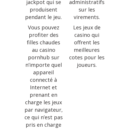
jackpot qui se
administratifs
produisent
sur les
pendant le jeu.
virements.
Vous pouvez
Les jeux de
profiter des
casino qui
filles chaudes
offrent les
au casino
meilleures
pornhub sur
cotes pour les
n’importe quel
joueurs.
appareil
connecté à
Internet et
prenant en
charge les jeux
par navigateur,
ce qui n’est pas
pris en charge