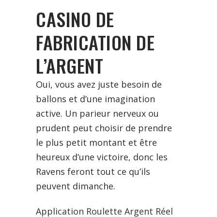
CASINO DE
FABRICATION DE
L’ARGENT
Oui, vous avez juste besoin de
ballons et d’une imagination
active. Un parieur nerveux ou
prudent peut choisir de prendre
le plus petit montant et être
heureux d’une victoire, donc les
Ravens feront tout ce qu’ils
peuvent dimanche.
Application Roulette Argent Réel