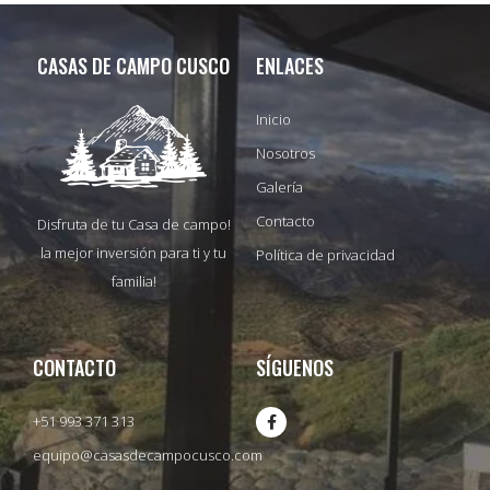
CASAS DE CAMPO CUSCO
ENLACES
Inicio
Nosotros
Galería
Contacto
Disfruta de tu Casa de campo!
la mejor inversión para ti y tu
Política de privacidad
familia!
CONTACTO
SÍGUENOS
+51 993 371 313
equipo@casasdecampocusco.com