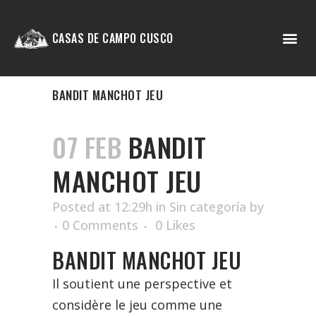
CASAS DE CAMPO CUSCO
BANDIT MANCHOT JEU
07 FEB
BANDIT
MANCHOT JEU
Posted at 12:29h
in Sin categoría
by
0 Comments
0
Likes
BANDIT MANCHOT JEU
Il soutient une perspective et
considère le jeu comme une