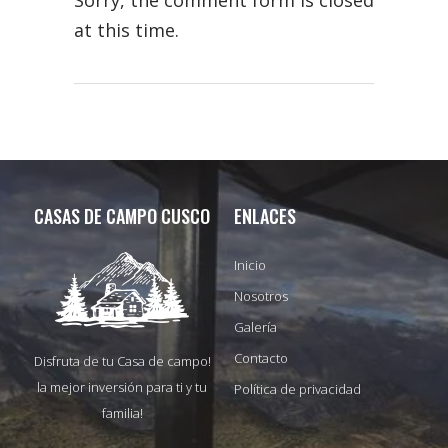
Sorry, the comment form is closed
at this time.
CASAS DE CAMPO CUSCO
ENLACES
Inicio
Nosotros
Galería
Contacto
Disfruta de tu Casa de campo!
la mejor inversión para ti y tu
Política de privacidad
familia!