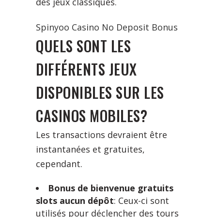
des jeux classiques.
Spinyoo Casino No Deposit Bonus
QUELS SONT LES
DIFFÉRENTS JEUX
DISPONIBLES SUR LES
CASINOS MOBILES?
Les transactions devraient être
instantanées et gratuites,
cependant.
Bonus de bienvenue gratuits
slots aucun dépôt
: Ceux-ci sont
utilisés pour déclencher des tours