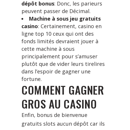
dépôt bonus
: Donc, les parieurs
peuvent passer de Décimal.
Machine à sous jeu gratuits
casino
: Certainement, casino en
ligne top 10 ceux qui ont des
fonds limités devraient jouer à
cette machine à sous
principalement pour s’amuser
plutôt que de vider leurs tirelires
dans l’espoir de gagner une
fortune.
COMMENT GAGNER
GROS AU CASINO
Enfin, bonus de bienvenue
gratuits slots aucun dépôt car ils