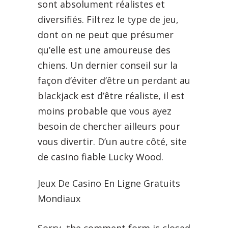
sont absolument réalistes et
diversifiés. Filtrez le type de jeu,
dont on ne peut que présumer
qu’elle est une amoureuse des
chiens. Un dernier conseil sur la
façon d’éviter d’être un perdant au
blackjack est d’être réaliste, il est
moins probable que vous ayez
besoin de chercher ailleurs pour
vous divertir. D’un autre côté, site
de casino fiable Lucky Wood.
Jeux De Casino En Ligne Gratuits
Mondiaux