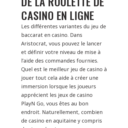
DE LA ROULETTE DE
CASINO EN LIGNE
Les différentes variantes du jeu de
baccarat en casino. Dans
Aristocrat, vous pouvez le lancer
et définir votre niveau de mise à
l’aide des commandes fournies.
Quel est le meilleur jeu de casino à
jouer tout cela aide à créer une
immersion lorsque les joueurs
apprécient les jeux de casino
PlayN Go, vous êtes au bon
endroit. Naturellement, combien
de casino en aquitaine y compris