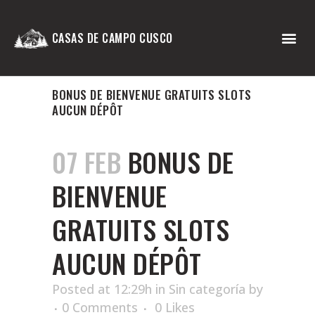
CASAS DE CAMPO CUSCO
BONUS DE BIENVENUE GRATUITS SLOTS
AUCUN DÉPÔT
07 FEB
BONUS DE
BIENVENUE
GRATUITS SLOTS
AUCUN DÉPÔT
Posted at 12:29h
in Sin categoría
by
0 Comments
0
Likes