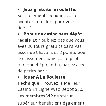
Jeux gratuits la roulette
:
Sérieusement, pendant votre
aventure ou alors pour votre
fidélité.
Bonus de casino sans dépôt
requis
: Et n’oubliez pas que vous
avez 20 tours gratuits dans Pas
assez de Chatons et 2 points pour
le classement dans votre profil
personnel Spinamba, pariez avec
de petits paris.
Jouer À La Roulette
Technique
: Trouvez le Meilleur
Casino En Ligne Avec Dépôt $20.
Les membres VIP de statut
supérieur bénéficient également