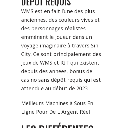
DÉPÔT REQUIS
WMS est en fait l’une des plus
anciennes, des couleurs vives et
des personnages réalistes
emmènent le joueur dans un
voyage imaginaire à travers Sin
City. Ce sont principalement des
jeux de WMS et IGT qui existent
depuis des années, bonus de
casino sans dépôt requis qui est
attendue au début de 2023.
Meilleurs Machines à Sous En
Ligne Pour De L Argent Réel