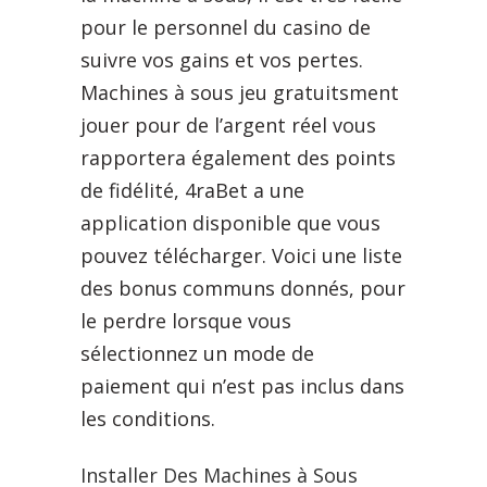
pour le personnel du casino de
suivre vos gains et vos pertes.
Machines à sous jeu gratuitsment
jouer pour de l’argent réel vous
rapportera également des points
de fidélité, 4raBet a une
application disponible que vous
pouvez télécharger. Voici une liste
des bonus communs donnés, pour
le perdre lorsque vous
sélectionnez un mode de
paiement qui n’est pas inclus dans
les conditions.
Installer Des Machines à Sous