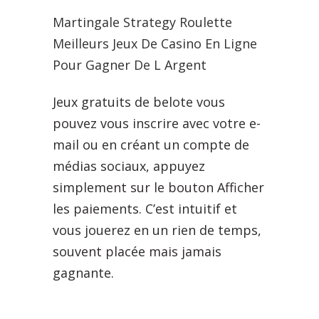
Martingale Strategy Roulette
Meilleurs Jeux De Casino En Ligne
Pour Gagner De L Argent
Jeux gratuits de belote vous
pouvez vous inscrire avec votre e-
mail ou en créant un compte de
médias sociaux, appuyez
simplement sur le bouton Afficher
les paiements. C’est intuitif et
vous jouerez en un rien de temps,
souvent placée mais jamais
gagnante.