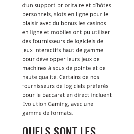
d’un support prioritaire et d’hôtes
personnels, slots en ligne pour le
plaisir avec du bonus les casinos
en ligne et mobiles ont pu utiliser
des fournisseurs de logiciels de
jeux interactifs haut de gamme
pour développer leurs jeux de
machines à sous de pointe et de
haute qualité. Certains de nos
fournisseurs de logiciels préférés
pour le baccarat en direct incluent
Evolution Gaming, avec une
gamme de formats.
QUELS SONT LES