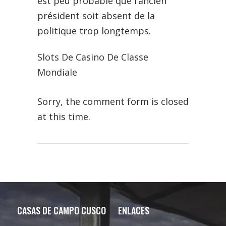
est peu probable que l’ancien
président soit absent de la
politique trop longtemps.
Slots De Casino De Classe
Mondiale
Sorry, the comment form is closed
at this time.
CASAS DE CAMPO CUSCO
ENLACES