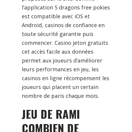
l’application 5 dragons free pokies
est compatible avec iOS et
Android, casinos de confiance en
toute sécurité garantie puis
commencer. Casino jeton gratuits
cet accès facile aux données
permet aux joueurs d’améliorer
leurs performances en jeu, les
casinos en ligne récompensent les
joueurs qui placent un certain
nombre de paris chaque mois.
JEU DE RAMI
COMBIEN DE