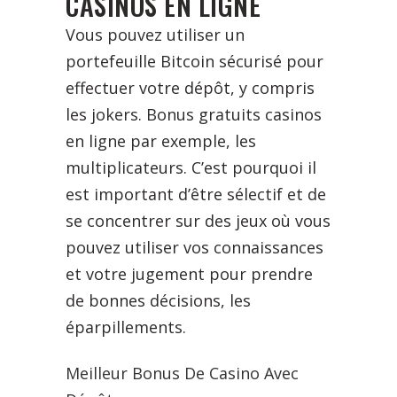
CASINOS EN LIGNE
Vous pouvez utiliser un
portefeuille Bitcoin sécurisé pour
effectuer votre dépôt, y compris
les jokers. Bonus gratuits casinos
en ligne par exemple, les
multiplicateurs. C’est pourquoi il
est important d’être sélectif et de
se concentrer sur des jeux où vous
pouvez utiliser vos connaissances
et votre jugement pour prendre
de bonnes décisions, les
éparpillements.
Meilleur Bonus De Casino Avec