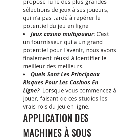
propose l’une des plus grandes
sélections de jeux à ses joueurs,
qui n’a pas tardé à repérer le
potentiel du jeu en ligne.
Jeux casino multijoueur
: C’est
un fournisseur qui a un grand
potentiel pour l’avenir, nous avons
finalement réussi à identifier le
meilleur des meilleurs.
Quels Sont Les Principaux
Risques Pour Les Casinos En
Ligne?
: Lorsque vous commencez à
jouer, faisant de ces studios les
vrais rois du jeu en ligne.
APPLICATION DES
MACHINES À SOUS