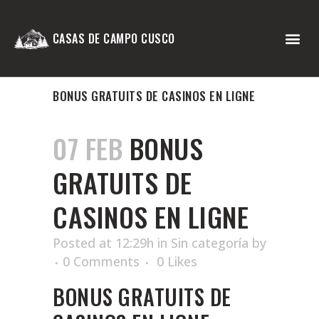
CASAS DE CAMPO CUSCO
BONUS GRATUITS DE CASINOS EN LIGNE
07 FEB
BONUS
GRATUITS DE
CASINOS EN LIGNE
Posted at 12:29h
in Sin categoría
by
0 Comments
0
Likes
BONUS GRATUITS DE