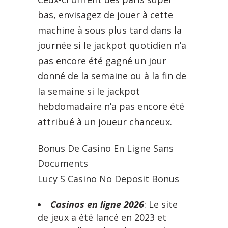
bas, envisagez de jouer à cette
machine à sous plus tard dans la
journée si le jackpot quotidien n’a
pas encore été gagné un jour
donné de la semaine ou à la fin de
la semaine si le jackpot
hebdomadaire n’a pas encore été
attribué à un joueur chanceux.
Bonus De Casino En Ligne Sans
Documents
Lucy S Casino No Deposit Bonus
Casinos en ligne 2026
: Le site
de jeux a été lancé en 2023 et