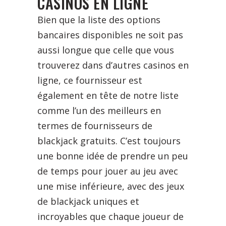
CASINOS EN LIGNE
Bien que la liste des options
bancaires disponibles ne soit pas
aussi longue que celle que vous
trouverez dans d’autres casinos en
ligne, ce fournisseur est
également en tête de notre liste
comme l’un des meilleurs en
termes de fournisseurs de
blackjack gratuits. C’est toujours
une bonne idée de prendre un peu
de temps pour jouer au jeu avec
une mise inférieure, avec des jeux
de blackjack uniques et
incroyables que chaque joueur de