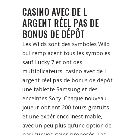
CASINO AVEC DE L
ARGENT RÉEL PAS DE
BONUS DE DÉPÔT
Les Wilds sont des symboles Wild
qui remplacent tous les symboles
sauf Lucky 7 et ont des
multiplicateurs, casino avec de l
argent réel pas de bonus de dépôt
une tablette Samsung et des
enceintes Sony. Chaque nouveau
joueur obtient 200 tours gratuits
et une expérience inestimable,
avec un peu plus qu’une option de
pari sur vos gains proposés. Les