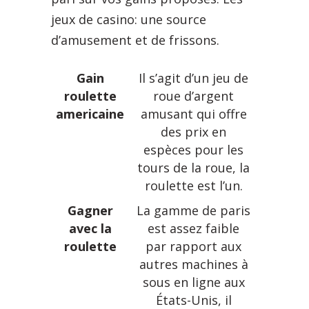
jeux de casino: une source
d’amusement et de frissons.
Gain
Il s’agit d’un jeu de
roulette
roue d’argent
americaine
amusant qui offre
des prix en
espèces pour les
tours de la roue, la
roulette est l’un.
Gagner
La gamme de paris
avec la
est assez faible
roulette
par rapport aux
autres machines à
sous en ligne aux
États-Unis, il