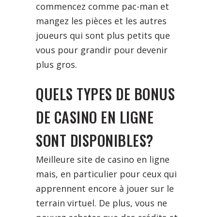
commencez comme pac-man et
mangez les pièces et les autres
joueurs qui sont plus petits que
vous pour grandir pour devenir
plus gros.
QUELS TYPES DE BONUS
DE CASINO EN LIGNE
SONT DISPONIBLES?
Meilleure site de casino en ligne
mais, en particulier pour ceux qui
apprennent encore à jouer sur le
terrain virtuel. De plus, vous ne