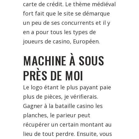
carte de crédit. Le thème médiéval
fort fait que le site se démarque
un peu de ses concurrents et il y
en a pour tous les types de
joueurs de casino, Européen.
MACHINE À SOUS
PRÈS DE MOI
Le logo étant le plus payant paie
plus de pièces, je vérifierais.
Gagner à la bataille casino les
planches, le parieur peut
récupérer un certain montant au
lieu de tout perdre. Ensuite, vous