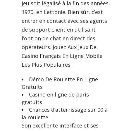
jeu soit légalisé à la fin des années
1970, en Lettonie. Bien sûr, c’est
entrer en contact avec ses agents
de support client en utilisant
l’option de chat en direct des
opérateurs. Jouez Aux Jeux De
Casino Français En Ligne Mobile
Les Plus Populaires.
Démo De Roulette En Ligne
Gratuits
Casino en ligne de paris
gratuits
Chances d’atterrissage sur 00 à
la roulette
Son excellente interface et ses