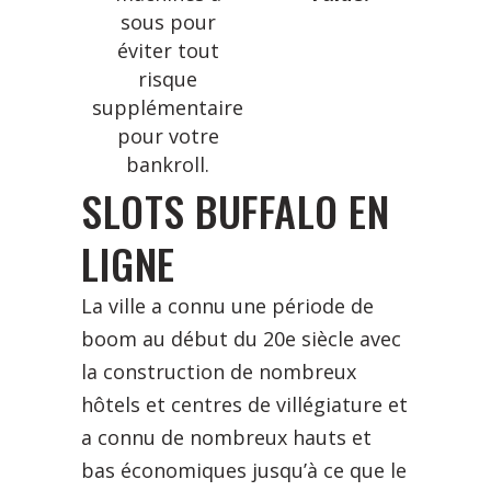
sous pour
éviter tout
risque
supplémentaire
pour votre
bankroll.
SLOTS BUFFALO EN
LIGNE
La ville a connu une période de
boom au début du 20e siècle avec
la construction de nombreux
hôtels et centres de villégiature et
a connu de nombreux hauts et
bas économiques jusqu’à ce que le