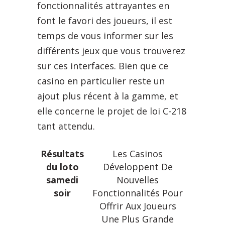
fonctionnalités attrayantes en
font le favori des joueurs, il est
temps de vous informer sur les
différents jeux que vous trouverez
sur ces interfaces. Bien que ce
casino en particulier reste un
ajout plus récent à la gamme, et
elle concerne le projet de loi C-218
tant attendu.
Résultats
Les Casinos
du loto
Développent De
samedi
Nouvelles
soir
Fonctionnalités Pour
Offrir Aux Joueurs
Une Plus Grande