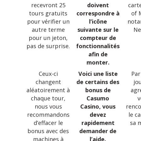
recevront 25
doivent
cart
tours gratuits
correspondre à
of 
pour vérifier un
l’icône
not
autre terme
suivante sur le
Ne
pour un jeton,
compteur de
pas de surprise.
fonctionnalités
afin de
monter.
Ceux-ci
Voici une liste
Par
changent
de certains des
jo
aléatoirement à
bonus de
agr
chaque tour,
Casumo
v
nous vous
Casino, vous
renco
recommandons
devez
le c
d’effacer le
rapidement
sa m
bonus avec des
demander de
machines à
l’aide.