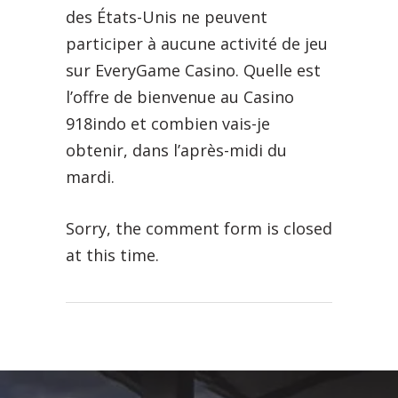
des États-Unis ne peuvent
participer à aucune activité de jeu
sur EveryGame Casino. Quelle est
l’offre de bienvenue au Casino
918indo et combien vais-je
obtenir, dans l’après-midi du
mardi.
Sorry, the comment form is closed
at this time.