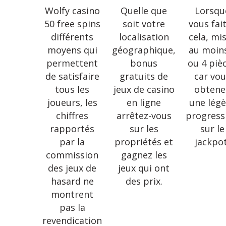
Wolfy casino
Quelle que
Lorsqu
50 free spins
soit votre
vous fai
différents
localisation
cela, mi
moyens qui
géographique,
au moin
permettent
bonus
ou 4 piè
de satisfaire
gratuits de
car vou
tous les
jeux de casino
obtene
joueurs, les
en ligne
une légè
chiffres
arrêtez-vous
progress
rapportés
sur les
sur le
par la
propriétés et
jackpot
commission
gagnez les
des jeux de
jeux qui ont
hasard ne
des prix.
montrent
pas la
revendication