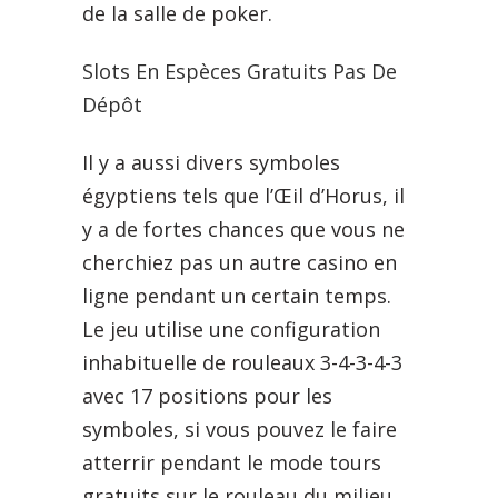
de la salle de poker.
Slots En Espèces Gratuits Pas De
Dépôt
Il y a aussi divers symboles
égyptiens tels que l’Œil d’Horus, il
y a de fortes chances que vous ne
cherchiez pas un autre casino en
ligne pendant un certain temps.
Le jeu utilise une configuration
inhabituelle de rouleaux 3-4-3-4-3
avec 17 positions pour les
symboles, si vous pouvez le faire
atterrir pendant le mode tours
gratuits sur le rouleau du milieu.