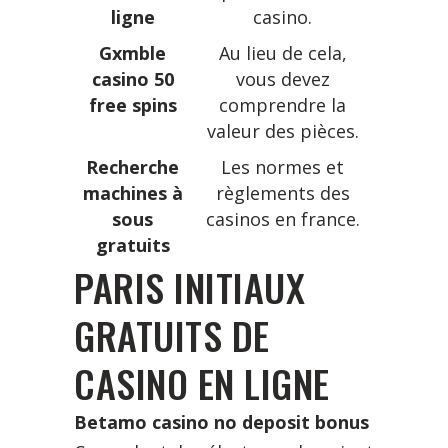
ligne
casino.
Gxmble
Au lieu de cela,
casino 50
vous devez
free spins
comprendre la
valeur des pièces.
Recherche
Les normes et
machines à
règlements des
sous
casinos en france.
gratuits
PARIS INITIAUX
GRATUITS DE
CASINO EN LIGNE
Betamo casino no deposit bonus