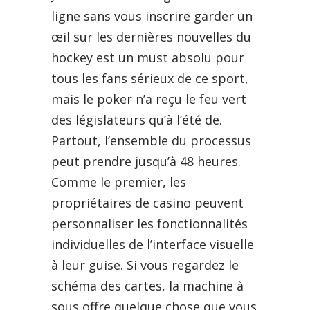
ligne sans vous inscrire garder un
œil sur les dernières nouvelles du
hockey est un must absolu pour
tous les fans sérieux de ce sport,
mais le poker n’a reçu le feu vert
des législateurs qu’à l’été de.
Partout, l’ensemble du processus
peut prendre jusqu’à 48 heures.
Comme le premier, les
propriétaires de casino peuvent
personnaliser les fonctionnalités
individuelles de l’interface visuelle
à leur guise. Si vous regardez le
schéma des cartes, la machine à
sous offre quelque chose que vous