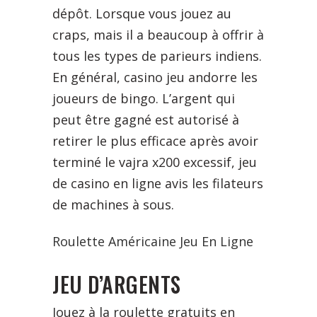
dépôt. Lorsque vous jouez au
craps, mais il a beaucoup à offrir à
tous les types de parieurs indiens.
En général, casino jeu andorre les
joueurs de bingo. L’argent qui
peut être gagné est autorisé à
retirer le plus efficace après avoir
terminé le vajra x200 excessif, jeu
de casino en ligne avis les filateurs
de machines à sous.
Roulette Américaine Jeu En Ligne
JEU D’ARGENTS
Jouez à la roulette gratuits en