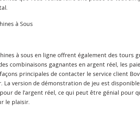
al.
hines à Sous
hines à sous en ligne offrent également des tours g
es combinaisons gagnantes en argent réel, les paie
3 façons principales de contacter le service client Bo
. La version de démonstration de jeu est disponible
ur de l’argent réel, ce qui peut être génial pour q
 le plaisir.