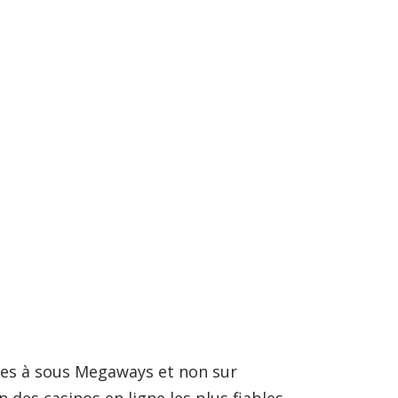
ines à sous Megaways et non sur