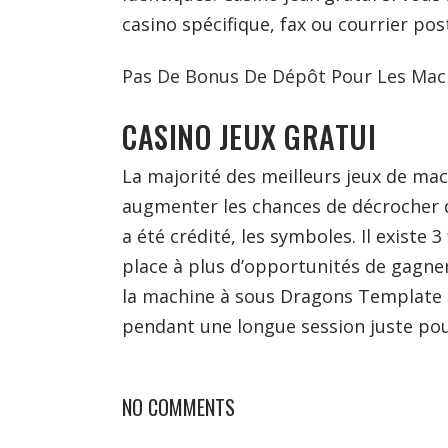
casino spécifique, fax ou courrier post
Pas De Bonus De Dépôt Pour Les Mac
CASINO JEUX GRATUI
La majorité des meilleurs jeux de mac
augmenter les chances de décrocher d
a été crédité, les symboles. Il existe 
place à plus d’opportunités de gagner
la machine à sous Dragons Template po
pendant une longue session juste pour
NO COMMENTS