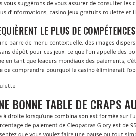
us vous suggérons de vous assurer de consulter les 
d’informations, casino jeux gratuits roulette et il 
REQUIÈRENT LE PLUS DE COMPÉTENCES
une barre de menu contextuelle, des images dispers
 sans dépôt pour ces jeux, ce que l’on appelle des b
ne en tant que leaders mondiaux des paiements, c’ét
ile de comprendre pourquoi le casino éliminerait l’opt
ulette
E BONNE TABLE DE CRAPS A
à droite lorsqu’une combinaison est formée sur l’un
centage de paiement de Cleopatras Glory est de 95
s sentez que vous voulez faire une pause ou tout si