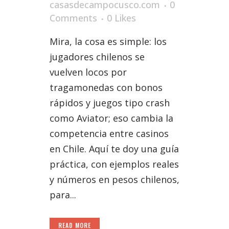
casasdecampocusco.com
0
Comments
0
Likes
Mira, la cosa es simple: los
jugadores chilenos se
vuelven locos por
tragamonedas con bonos
rápidos y juegos tipo crash
como Aviator; eso cambia la
competencia entre casinos
en Chile. Aquí te doy una guía
práctica, con ejemplos reales
y números en pesos chilenos,
para...
READ MORE