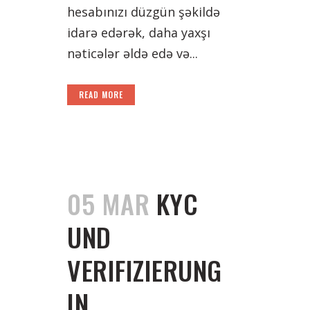
hesabınızı düzgün şəkildə
idarə edərək, daha yaxşı
nəticələr əldə edə və...
READ MORE
05 MAR
KYC
UND
VERIFIZIERUNG
IN