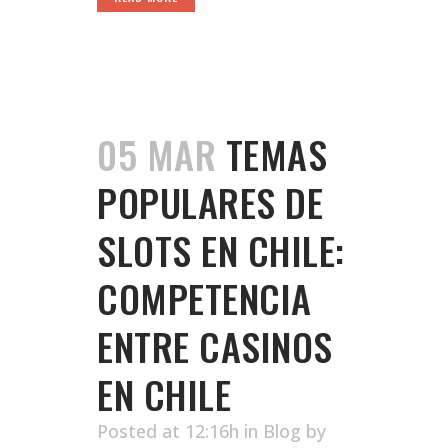
05 MAR
TEMAS
POPULARES DE
SLOTS EN CHILE:
COMPETENCIA
ENTRE CASINOS
EN CHILE
Posted at 12:16h
in
Blog
by