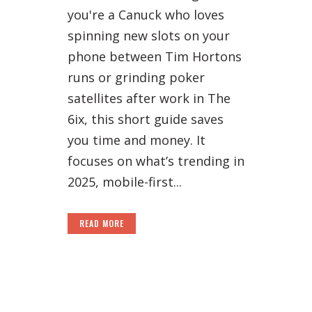
you're a Canuck who loves
spinning new slots on your
phone between Tim Hortons
runs or grinding poker
satellites after work in The
6ix, this short guide saves
you time and money. It
focuses on what’s trending in
2025, mobile-first...
READ MORE