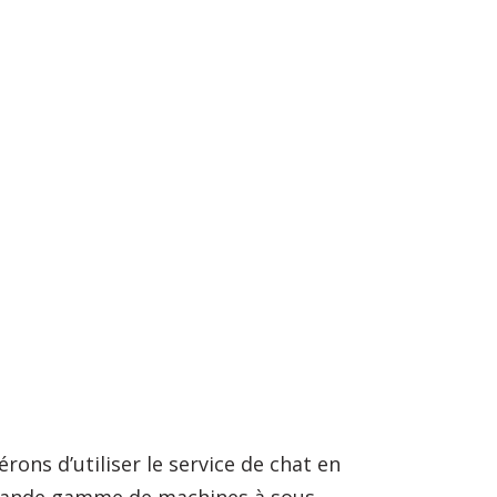
ns d’utiliser le service de chat en