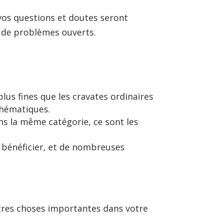
vos questions et doutes seront
s de problèmes ouverts.
us fines que les cravates ordinaires
thématiques.
ns la même catégorie, ce sont les
 bénéficier, et de nombreuses
utres choses importantes dans votre