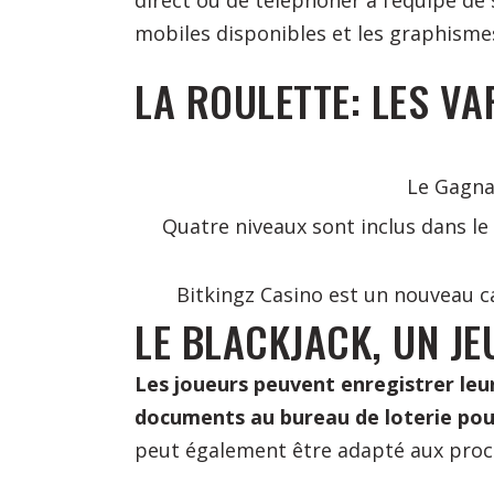
direct ou de téléphoner à l’équipe de
mobiles disponibles et les graphismes 
LA ROULETTE: LES VA
Le Gagna
Quatre niveaux sont inclus dans le 
Bitkingz Casino est un nouveau c
LE BLACKJACK, UN JE
Les joueurs peuvent enregistrer leu
documents au bureau de loterie pour
peut également être adapté aux proc