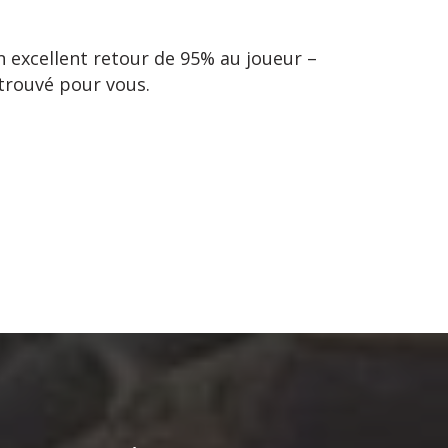
n excellent retour de 95% au joueur –
trouvé pour vous.