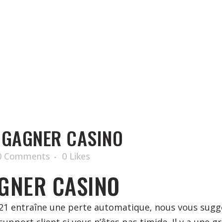
 GAGNER CASINO
0 Comments
0
Likes
GNER CASINO
1 entraîne une perte automatique, nous vous suggéro