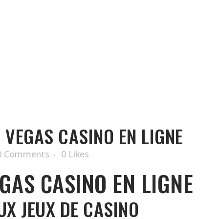
 VEGAS CASINO EN LIGNE
0 Comments
0
Likes
GAS CASINO EN LIGNE
UX JEUX DE CASINO