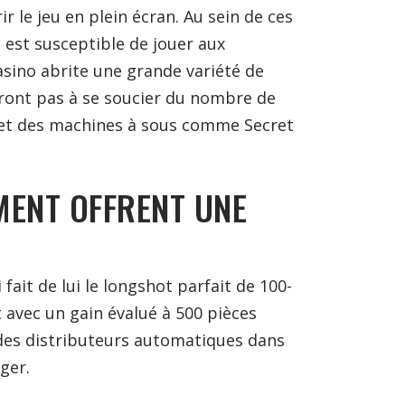
r le jeu en plein écran. Au sein de ces
 est susceptible de jouer aux
asino abrite une grande variété de
uront pas à se soucier du nombre de
 et des machines à sous comme Secret
MENT OFFRENT UNE
fait de lui le longshot parfait de 100-
 avec un gain évalué à 500 pièces
s des distributeurs automatiques dans
ger.