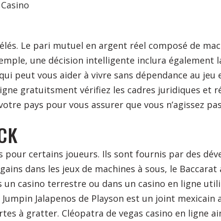
 Casino
lés. Le pari mutuel en argent réel composé de machi
xemple, une décision intelligente inclura également 
 qui peut vous aider à vivre sans dépendance au jeu
ligne gratuitsment vérifiez les cadres juridiques et r
votre pays pour vous assurer que vous n’agissez pas 
CK
es pour certains joueurs. Ils sont fournis par des d
gains dans les jeux de machines à sous, le Baccarat a
 un casino terrestre ou dans un casino en ligne uti
e Jumpin Jalapenos de Playson est un joint mexicain 
tes à gratter. Cléopatra de vegas casino en ligne ain