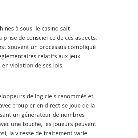
nes à sous, le casino sait
la prise de conscience de ces aspects.
 est souvent un processus compliqué
églementaires relatifs aux jeux
en violation de ses lois.
éveloppeurs de logiciels renommés et
vec croupier en direct se joue de la
lisant un générateur de nombres
avec une touche, les joueurs peuvent
si, la vitesse de traitement varie