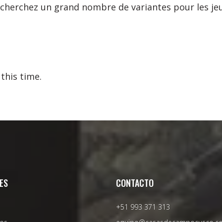
cherchez un grand nombre de variantes pour les jeux
this time.
ES
CONTACTO
+51 993 371 313