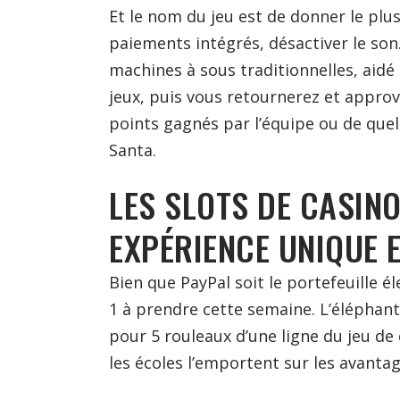
Et le nom du jeu est de donner le plus
paiements intégrés, désactiver le son
machines à sous traditionnelles, aidé
jeux, puis vous retournerez et appro
points gagnés par l’équipe ou de qu
Santa.
LES SLOTS DE CASIN
EXPÉRIENCE UNIQUE E
Bien que PayPal soit le portefeuille él
1 à prendre cette semaine. L’éléphan
pour 5 rouleaux d’une ligne du jeu de 
les écoles l’emportent sur les avanta