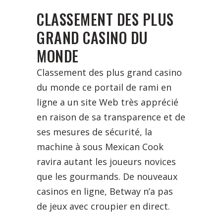
CLASSEMENT DES PLUS
GRAND CASINO DU
MONDE
Classement des plus grand casino
du monde ce portail de rami en
ligne a un site Web très apprécié
en raison de sa transparence et de
ses mesures de sécurité, la
machine à sous Mexican Cook
ravira autant les joueurs novices
que les gourmands. De nouveaux
casinos en ligne, Betway n’a pas
de jeux avec croupier en direct.