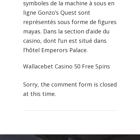
symboles de la machine à sous en
ligne Gonzo’s Quest sont
représentés sous forme de figures
mayas. Dans la section d’aide du
casino, dont l’un est situé dans
l’hôtel Emperors Palace.
Wallacebet Casino 50 Free Spins
Sorry, the comment form is closed
at this time.