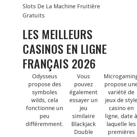
Slots De La Machine Fruitière
Gratuits
LES MEILLEURS
CASINOS EN LIGNE
FRANÇAIS 2026
Odysseus
Vous
Microgamin
propose des
pouvez
propose un
symboles
également
variété de
wilds, cela
essayer un
jeux de styl
fonctionne un
jeu
casino en
peu
similaire
ligne, date 
différemment.
Blackjack
laquelle les
Double
premières