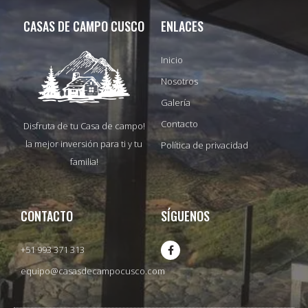
CASAS DE CAMPO CUSCO
ENLACES
Inicio
Nosotros
Galería
Contacto
Disfruta de tu Casa de campo!
la mejor inversión para ti y tu
Política de privacidad
familia!
CONTACTO
SÍGUENOS
+51 993 371 313
equipo@casasdecampocusco.com