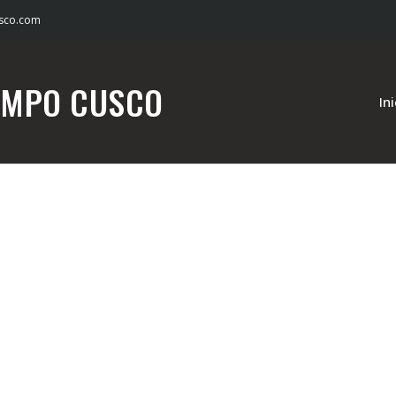
sco.com
AMPO CUSCO
In