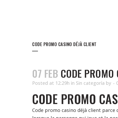
CODE PROMO CASINO DÉJÀ CLIENT
07 FEB
CODE PROMO C
Posted at 12:29h
in Sin categoría
by
CODE PROMO CASI
Code promo casino déjà client parce qu