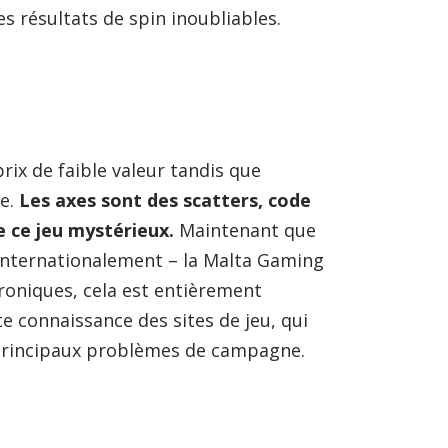
s résultats de spin inoubliables.
ix de faible valeur tandis que
te.
Les axes sont des scatters, code
de ce jeu mystérieux.
Maintenant que
 internationalement – la Malta Gaming
roniques, cela est entièrement
te connaissance des sites de jeu, qui
s principaux problèmes de campagne.