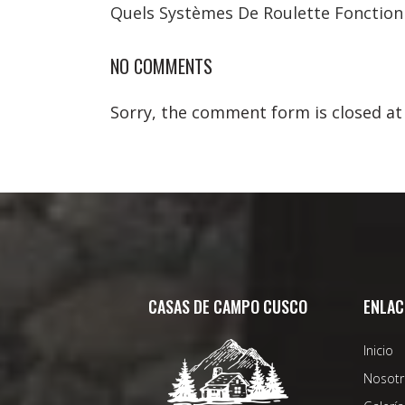
Quels Systèmes De Roulette Fonctio
NO COMMENTS
Sorry, the comment form is closed at 
CASAS DE CAMPO CUSCO
ENLAC
Inicio
Nosotr