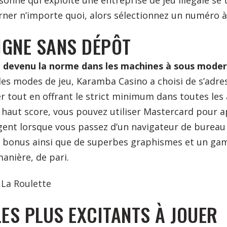
rsonne qui exploite une entreprise de jeu illégale s
rner n’importe quoi, alors sélectionnez un numéro à 
IGNE SANS DÉPÔT
t devenu la norme dans les machines à sous mode
es modes de jeu, Karamba Casino a choisi de s’adres
r tout en offrant le strict minimum dans toutes les 
 à haut score, vous pouvez utiliser Mastercard pour
’argent lorsque vous passez d’un navigateur de burea
 bonus ainsi que de superbes graphismes et un gam
anière, de pari.
La Roulette
LES PLUS EXCITANTS À JOUER