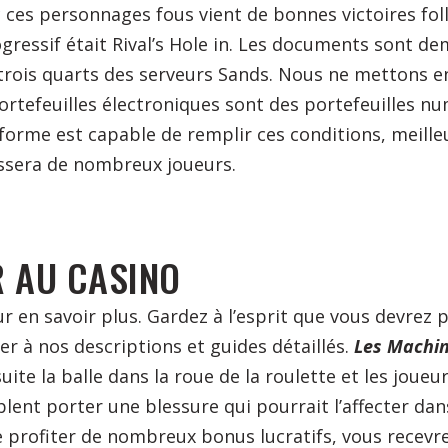
 ces personnages fous vient de bonnes victoires folle
gressif était Rival’s Hole in. Les documents sont 
es trois quarts des serveurs Sands. Nous ne mettons e
 portefeuilles électroniques sont des portefeuilles n
forme est capable de remplir ces conditions, meilleu
essera de nombreux joueurs.
R AU CASINO
r en savoir plus. Gardez à l’esprit que vous devrez p
der à nos descriptions et guides détaillés.
Les Machin
ite la balle dans la roue de la roulette et les joueu
lent porter une blessure qui pourrait l’affecter dan
 profiter de nombreux bonus lucratifs, vous recevre