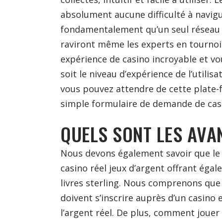
absolument aucune difficulté à navigue
fondamentalement qu’un seul réseau d
raviront même les experts en tournois
expérience de casino incroyable et v
soit le niveau d’expérience de l’utilisa
vous pouvez attendre de cette plate-
simple formulaire de demande de casi
QUELS SONT LES AVA
Nous devons également savoir que l
casino réel jeux d’argent offrant égal
livres sterling. Nous comprenons que n
doivent s’inscrire auprès d’un casino 
l’argent réel. De plus, comment jouer