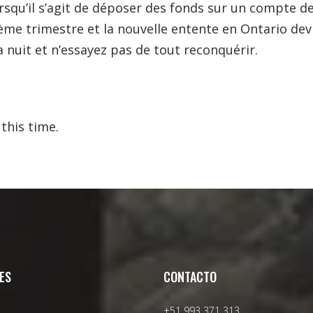
orsqu’il s’agit de déposer des fonds sur un compte de
me trimestre et la nouvelle entente en Ontario dev
nuit et n’essayez pas de tout reconquérir.
this time.
ES
CONTACTO
+51 993 371 313