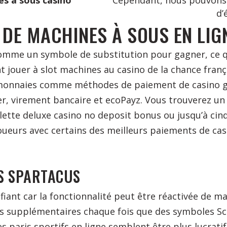
s à sous casino
Cependant, nous pouvons 
d’
 DE MACHINES À SOUS EN LIG
comme un symbole de substitution pour gagner, ce qu
 jouer à slot machines au casino de la chance franç
to-monnaies comme méthodes de paiement de casino 
liser, virement bancaire et ecoPayz. Vous trouverez u
ulette deluxe casino no deposit bonus ou jusqu’à cin
ueurs avec certains des meilleurs paiements de cas
S SPARTACUS
tifiant car la fonctionnalité peut être réactivée de
s supplémentaires chaque fois que des symboles Sc
. Les paris sportifs en ligne semblent être plus lucratif