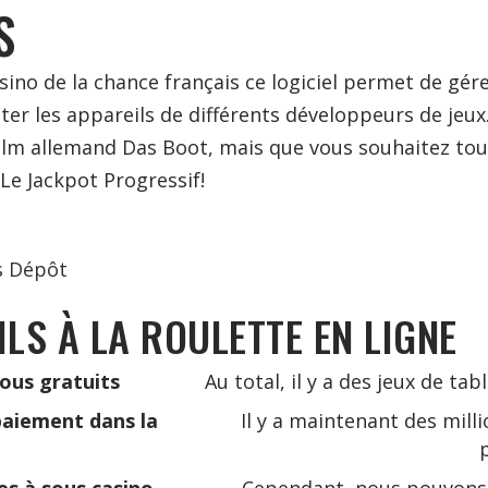
S
ino de la chance français ce logiciel permet de gér
er les appareils de différents développeurs de jeux
ilm allemand Das Boot, mais que vous souhaitez tou
Le Jackpot Progressif!
s Dépôt
ILS À LA ROULETTE EN LIGNE
sous gratuits
Au total, il y a des jeux de tab
paiement dans la
Il y a maintenant des mill