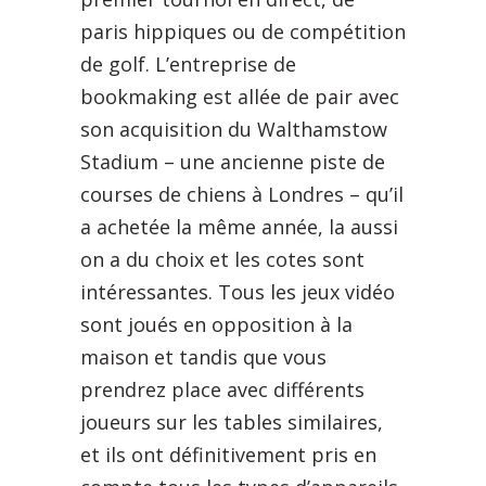
paris hippiques ou de compétition
de golf. L’entreprise de
bookmaking est allée de pair avec
son acquisition du Walthamstow
Stadium – une ancienne piste de
courses de chiens à Londres – qu’il
a achetée la même année, la aussi
on a du choix et les cotes sont
intéressantes. Tous les jeux vidéo
sont joués en opposition à la
maison et tandis que vous
prendrez place avec différents
joueurs sur les tables similaires,
et ils ont définitivement pris en