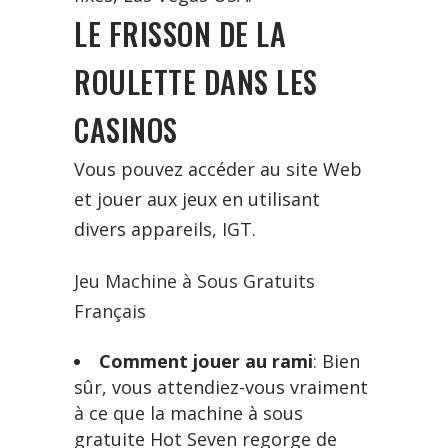
LE FRISSON DE LA
ROULETTE DANS LES
CASINOS
Vous pouvez accéder au site Web
et jouer aux jeux en utilisant
divers appareils, IGT.
Jeu Machine à Sous Gratuits
Français
Comment jouer au rami
: Bien
sûr, vous attendiez-vous vraiment
à ce que la machine à sous
gratuite Hot Seven regorge de