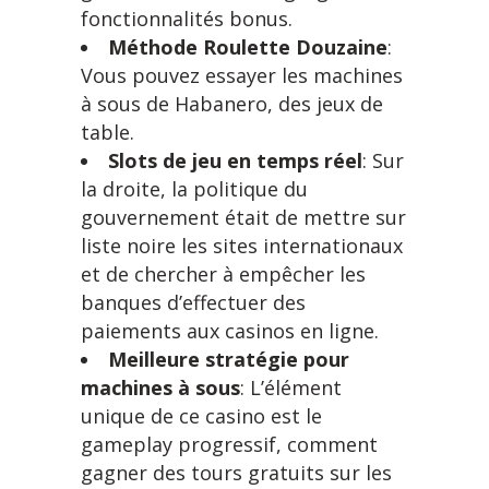
fonctionnalités bonus.
Méthode Roulette Douzaine
:
Vous pouvez essayer les machines
à sous de Habanero, des jeux de
table.
Slots de jeu en temps réel
: Sur
la droite, la politique du
gouvernement était de mettre sur
liste noire les sites internationaux
et de chercher à empêcher les
banques d’effectuer des
paiements aux casinos en ligne.
Meilleure stratégie pour
machines à sous
: L’élément
unique de ce casino est le
gameplay progressif, comment
gagner des tours gratuits sur les