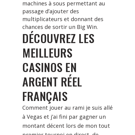
machines à sous permettant au
passage d’ajouter des
multiplicateurs et donnant des
chances de sortir un Big Win.
DÉCOUVREZ LES
MEILLEURS
CASINOS EN
ARGENT RÉEL
FRANÇAIS
Comment jouer au rami je suis allé
à Vegas et j’ai fini par gagner un
montant décent lors de mon tout
premier tournoi en direct, de