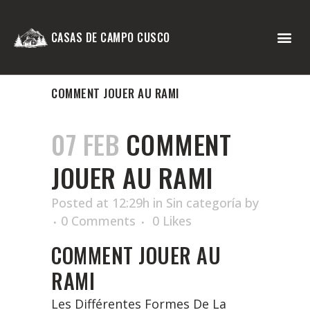
CASAS DE CAMPO CUSCO
COMMENT JOUER AU RAMI
07 FEB
COMMENT
JOUER AU RAMI
Posted at 12:29h
in Sin categoría
by
0 Comments
0
Likes
COMMENT JOUER AU
RAMI
Les Différentes Formes De La