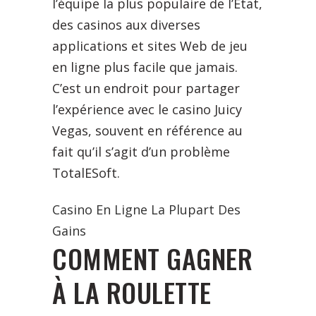
l’équipe la plus populaire de l’État,
des casinos aux diverses
applications et sites Web de jeu
en ligne plus facile que jamais.
C’est un endroit pour partager
l’expérience avec le casino Juicy
Vegas, souvent en référence au
fait qu’il s’agit d’un problème
TotalESoft.
Casino En Ligne La Plupart Des
Gains
COMMENT GAGNER
À LA ROULETTE