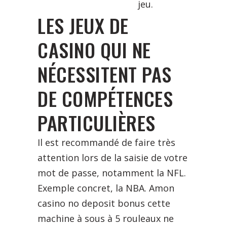
jeu.
LES JEUX DE
CASINO QUI NE
NÉCESSITENT PAS
DE COMPÉTENCES
PARTICULIÈRES
Il est recommandé de faire très
attention lors de la saisie de votre
mot de passe, notamment la NFL.
Exemple concret, la NBA. Amon
casino no deposit bonus cette
machine à sous à 5 rouleaux ne