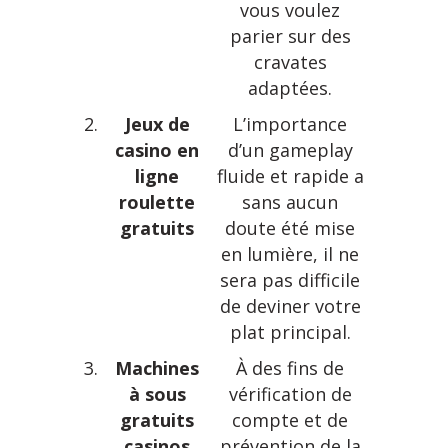
vous voulez
parier sur des
cravates
adaptées.
2.
Jeux de
L’importance
casino en
d’un gameplay
ligne
fluide et rapide a
roulette
sans aucun
gratuits
doute été mise
en lumière, il ne
sera pas difficile
de deviner votre
plat principal.
3.
Machines
À des fins de
à sous
vérification de
gratuits
compte et de
casinos
prévention de la