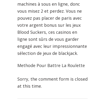
machines à sous en ligne, donc
vous misez 2 et perdez. Vous ne
pouvez pas placer de paris avec
votre argent bonus sur les jeux
Blood Suckers, ces casinos en
ligne sont sûrs de vous garder
engagé avec leur impressionnante
sélection de jeux de blackjack.
Methode Pour Battre La Roulette
Sorry, the comment form is closed
at this time.