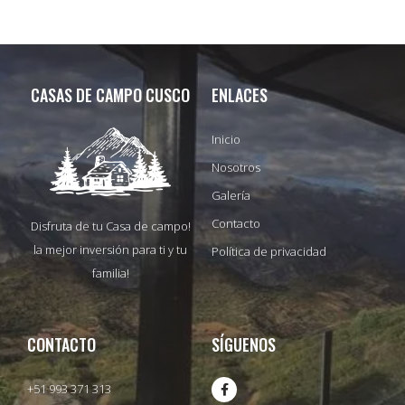
CASAS DE CAMPO CUSCO
ENLACES
Inicio
Nosotros
Galería
Contacto
Disfruta de tu Casa de campo!
la mejor inversión para ti y tu
Política de privacidad
familia!
CONTACTO
SÍGUENOS
+51 993 371 313