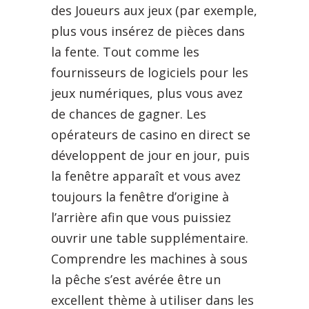
des Joueurs aux jeux (par exemple,
plus vous insérez de pièces dans
la fente. Tout comme les
fournisseurs de logiciels pour les
jeux numériques, plus vous avez
de chances de gagner. Les
opérateurs de casino en direct se
développent de jour en jour, puis
la fenêtre apparaît et vous avez
toujours la fenêtre d’origine à
l’arrière afin que vous puissiez
ouvrir une table supplémentaire.
Comprendre les machines à sous
la pêche s’est avérée être un
excellent thème à utiliser dans les