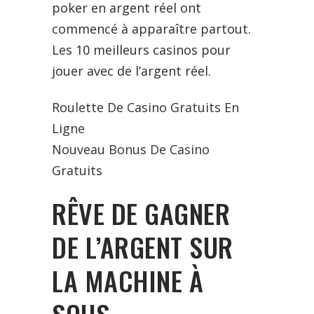
poker en argent réel ont
commencé à apparaître partout.
Les 10 meilleurs casinos pour
jouer avec de l’argent réel.
Roulette De Casino Gratuits En
Ligne
Nouveau Bonus De Casino
Gratuits
RÊVE DE GAGNER
DE L’ARGENT SUR
LA MACHINE À