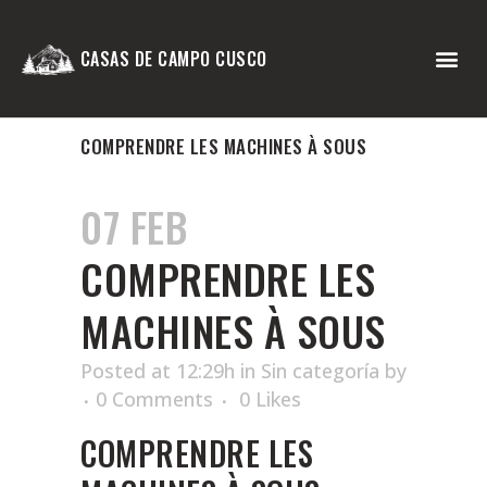
CASAS DE CAMPO CUSCO
COMPRENDRE LES MACHINES À SOUS
07 FEB
COMPRENDRE LES
MACHINES À SOUS
Posted at 12:29h
in Sin categoría
by
0 Comments
0
Likes
COMPRENDRE LES