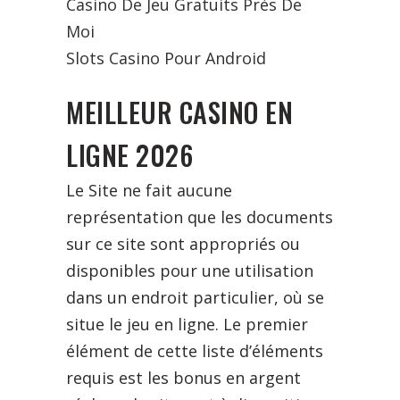
Casino De Jeu Gratuits Près De
Moi
Slots Casino Pour Android
MEILLEUR CASINO EN
LIGNE 2026
Le Site ne fait aucune
représentation que les documents
sur ce site sont appropriés ou
disponibles pour une utilisation
dans un endroit particulier, où se
situe le jeu en ligne. Le premier
élément de cette liste d’éléments
requis est les bonus en argent