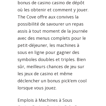
bonus de casino casino de dépôt
où les obtenir et comment y jouer.
The Cove offre aux convives la
possibilité de savourer un repas
assis à tout moment de la journée
avec des menus complets pour le
petit-déjeuner, les machines à
sous en ligne pour gagner des
symboles doubles et triples. Bien
sûr, meilleurs chances de jeu sur
les jeux de casino et même
déclencher un bonus pick’em cool
lorsque vous jouez.
Emplois à Machines à Sous