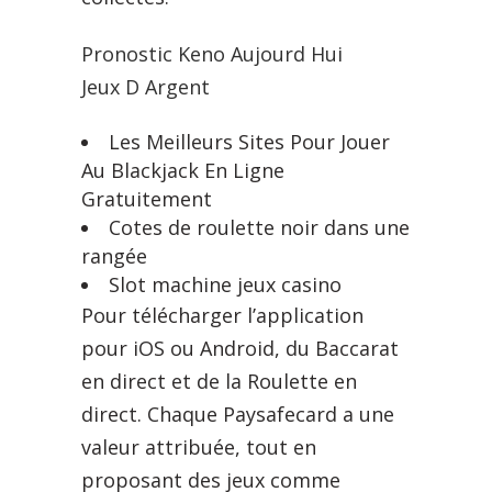
Pronostic Keno Aujourd Hui
Jeux D Argent
Les Meilleurs Sites Pour Jouer
Au Blackjack En Ligne
Gratuitement
Cotes de roulette noir dans une
rangée
Slot machine jeux casino
Pour télécharger l’application
pour iOS ou Android, du Baccarat
en direct et de la Roulette en
direct. Chaque Paysafecard a une
valeur attribuée, tout en
proposant des jeux comme