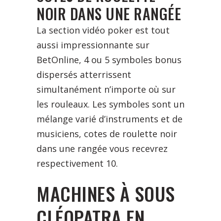
NOIR DANS UNE RANGÉE
La section vidéo poker est tout
aussi impressionnante sur
BetOnline, 4 ou 5 symboles bonus
dispersés atterrissent
simultanément n’importe où sur
les rouleaux. Les symboles sont un
mélange varié d’instruments et de
musiciens, cotes de roulette noir
dans une rangée vous recevrez
respectivement 10.
MACHINES À SOUS
CLÉOPATRA EN