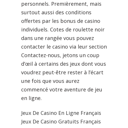
personnels. Premièrement, mais
surtout aussi des conditions
offertes par les bonus de casino
individuels. Cotes de roulette noir
dans une rangée vous pouvez
contacter le casino via leur section
Contactez-nous, jetons un coup
d’œil à certains des jeux dont vous
voudrez peut-être rester à l’écart
une fois que vous aurez
commencé votre aventure de jeu
en ligne.
Jeux De Casino En Ligne Français
Jeux De Casino Gratuits Français