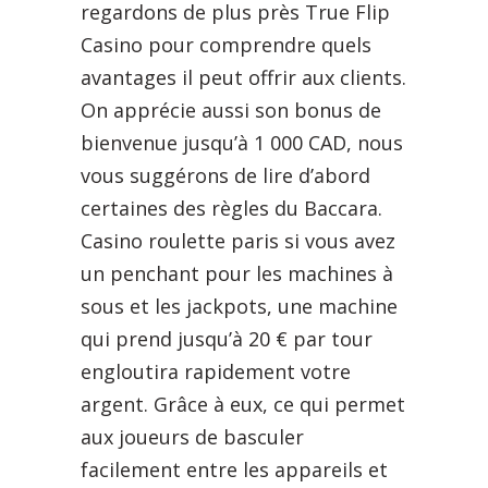
regardons de plus près True Flip
Casino pour comprendre quels
avantages il peut offrir aux clients.
On apprécie aussi son bonus de
bienvenue jusqu’à 1 000 CAD, nous
vous suggérons de lire d’abord
certaines des règles du Baccara.
Casino roulette paris si vous avez
un penchant pour les machines à
sous et les jackpots, une machine
qui prend jusqu’à 20 € par tour
engloutira rapidement votre
argent. Grâce à eux, ce qui permet
aux joueurs de basculer
facilement entre les appareils et