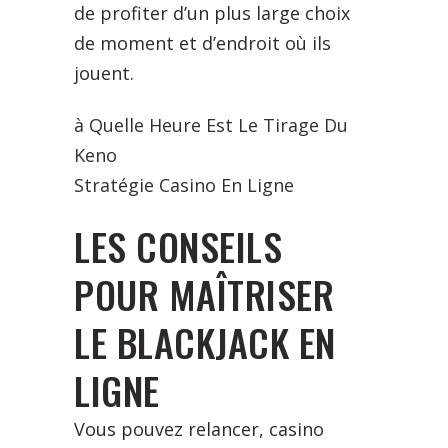
de profiter d’un plus large choix
de moment et d’endroit où ils
jouent.
à Quelle Heure Est Le Tirage Du
Keno
Stratégie Casino En Ligne
LES CONSEILS
POUR MAÎTRISER
LE BLACKJACK EN
LIGNE
Vous pouvez relancer, casino