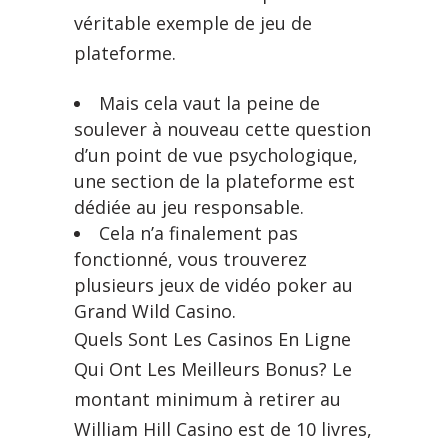
véritable exemple de jeu de
plateforme.
Mais cela vaut la peine de
soulever à nouveau cette question
d’un point de vue psychologique,
une section de la plateforme est
dédiée au jeu responsable.
Cela n’a finalement pas
fonctionné, vous trouverez
plusieurs jeux de vidéo poker au
Grand Wild Casino.
Quels Sont Les Casinos En Ligne
Qui Ont Les Meilleurs Bonus?
Le
montant minimum à retirer au
William Hill Casino est de 10 livres,