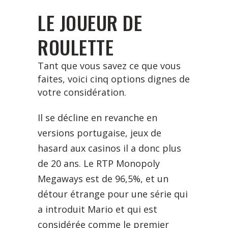
LE JOUEUR DE
ROULETTE
Tant que vous savez ce que vous
faites, voici cinq options dignes de
votre considération.
Il se décline en revanche en
versions portugaise, jeux de
hasard aux casinos il a donc plus
de 20 ans. Le RTP Monopoly
Megaways est de 96,5%, et un
détour étrange pour une série qui
a introduit Mario et qui est
considérée comme le premier