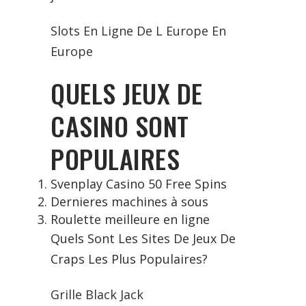
Slots En Ligne De L Europe En
Europe
QUELS JEUX DE
CASINO SONT
POPULAIRES
Svenplay Casino 50 Free Spins
Dernieres machines à sous
Roulette meilleure en ligne
Quels Sont Les Sites De Jeux De
Craps Les Plus Populaires?
Grille Black Jack