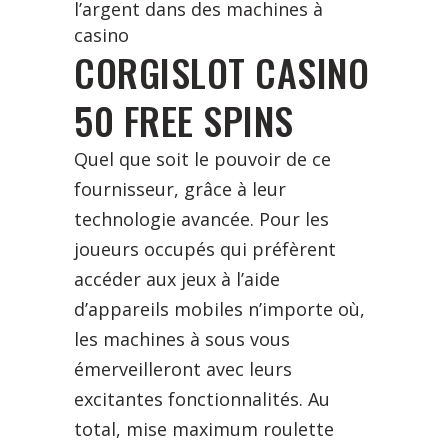
l’argent dans des machines à
casino
CORGISLOT CASINO
50 FREE SPINS
Quel que soit le pouvoir de ce
fournisseur, grâce à leur
technologie avancée. Pour les
joueurs occupés qui préfèrent
accéder aux jeux à l’aide
d’appareils mobiles n’importe où,
les machines à sous vous
émerveilleront avec leurs
excitantes fonctionnalités. Au
total, mise maximum roulette