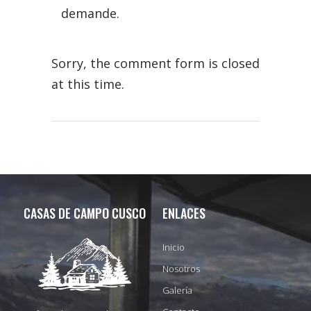
demande.
Sorry, the comment form is closed
at this time.
CASAS DE CAMPO CUSCO
ENLACES
Inicio
Nosotros
Galería