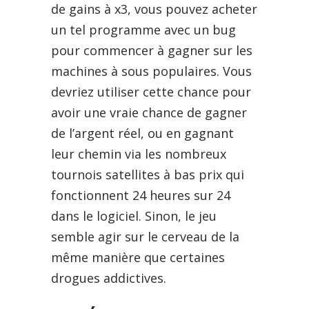
de gains à x3, vous pouvez acheter
un tel programme avec un bug
pour commencer à gagner sur les
machines à sous populaires. Vous
devriez utiliser cette chance pour
avoir une vraie chance de gagner
de l’argent réel, ou en gagnant
leur chemin via les nombreux
tournois satellites à bas prix qui
fonctionnent 24 heures sur 24
dans le logiciel. Sinon, le jeu
semble agir sur le cerveau de la
même manière que certaines
drogues addictives.