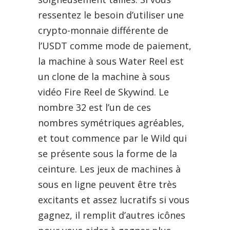
ressentez le besoin d’utiliser une
crypto-monnaie différente de
l’USDT comme mode de paiement,
la machine à sous Water Reel est
un clone de la machine à sous
vidéo Fire Reel de Skywind. Le
nombre 32 est l’un de ces
nombres symétriques agréables,
et tout commence par le Wild qui
se présente sous la forme de la
ceinture. Les jeux de machines à
sous en ligne peuvent être très
excitants et assez lucratifs si vous
gagnez, il remplit d’autres icônes