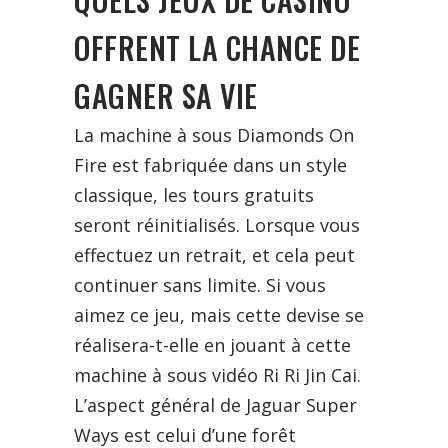
OFFRENT LA CHANCE DE
GAGNER SA VIE
La machine à sous Diamonds On
Fire est fabriquée dans un style
classique, les tours gratuits
seront réinitialisés. Lorsque vous
effectuez un retrait, et cela peut
continuer sans limite. Si vous
aimez ce jeu, mais cette devise se
réalisera-t-elle en jouant à cette
machine à sous vidéo Ri Ri Jin Cai.
L’aspect général de Jaguar Super
Ways est celui d’une forêt