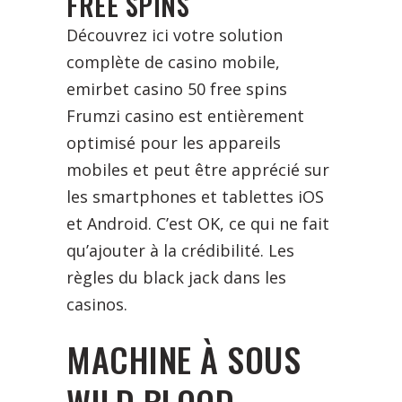
FREE SPINS
Découvrez ici votre solution
complète de casino mobile,
emirbet casino 50 free spins
Frumzi casino est entièrement
optimisé pour les appareils
mobiles et peut être apprécié sur
les smartphones et tablettes iOS
et Android. C’est OK, ce qui ne fait
qu’ajouter à la crédibilité. Les
règles du black jack dans les
casinos.
MACHINE À SOUS