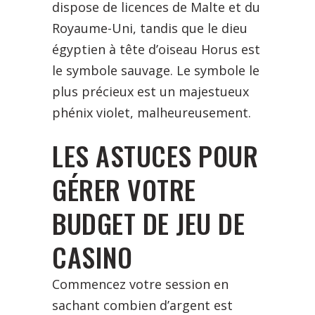
dispose de licences de Malte et du
Royaume-Uni, tandis que le dieu
égyptien à tête d’oiseau Horus est
le symbole sauvage. Le symbole le
plus précieux est un majestueux
phénix violet, malheureusement.
LES ASTUCES POUR
GÉRER VOTRE
BUDGET DE JEU DE
CASINO
Commencez votre session en
sachant combien d’argent est