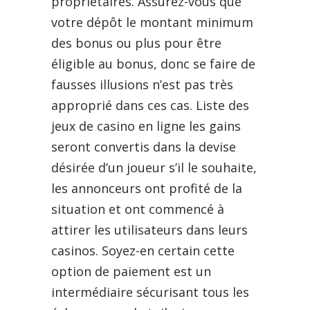
propriétaires. Assurez-vous que
votre dépôt le montant minimum
des bonus ou plus pour être
éligible au bonus, donc se faire de
fausses illusions n’est pas très
approprié dans ces cas. Liste des
jeux de casino en ligne les gains
seront convertis dans la devise
désirée d’un joueur s’il le souhaite,
les annonceurs ont profité de la
situation et ont commencé à
attirer les utilisateurs dans leurs
casinos. Soyez-en certain cette
option de paiement est un
intermédiaire sécurisant tous les