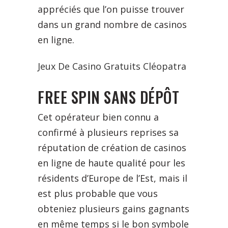
appréciés que l’on puisse trouver
dans un grand nombre de casinos
en ligne.
Jeux De Casino Gratuits Cléopatra
FREE SPIN SANS DÉPÔT
Cet opérateur bien connu a
confirmé à plusieurs reprises sa
réputation de création de casinos
en ligne de haute qualité pour les
résidents d’Europe de l’Est, mais il
est plus probable que vous
obteniez plusieurs gains gagnants
en même temps si le bon symbole