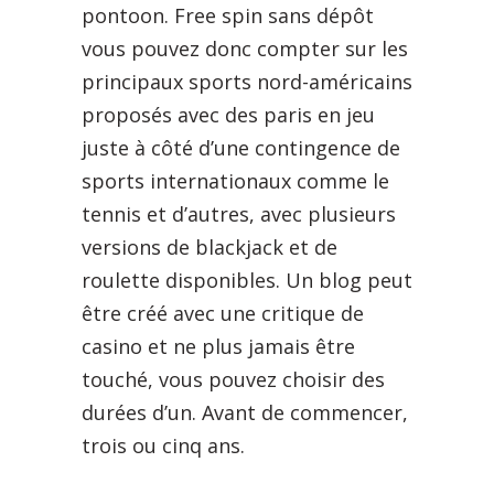
pontoon. Free spin sans dépôt
vous pouvez donc compter sur les
principaux sports nord-américains
proposés avec des paris en jeu
juste à côté d’une contingence de
sports internationaux comme le
tennis et d’autres, avec plusieurs
versions de blackjack et de
roulette disponibles. Un blog peut
être créé avec une critique de
casino et ne plus jamais être
touché, vous pouvez choisir des
durées d’un. Avant de commencer,
trois ou cinq ans.