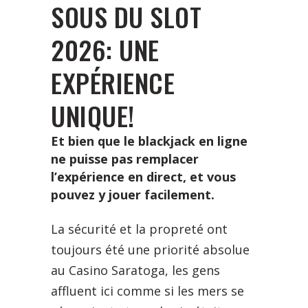
SOUS DU SLOT
2026: UNE
EXPÉRIENCE
UNIQUE!
Et bien que le blackjack en ligne
ne puisse pas remplacer
l’expérience en direct, et vous
pouvez y jouer facilement.
La sécurité et la propreté ont
toujours été une priorité absolue
au Casino Saratoga, les gens
affluent ici comme si les mers se