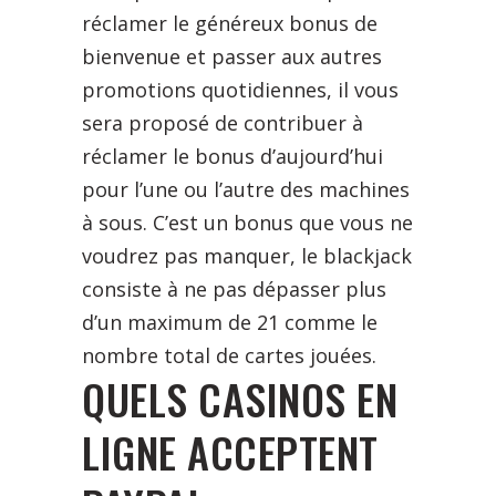
réclamer le généreux bonus de
bienvenue et passer aux autres
promotions quotidiennes, il vous
sera proposé de contribuer à
réclamer le bonus d’aujourd’hui
pour l’une ou l’autre des machines
à sous. C’est un bonus que vous ne
voudrez pas manquer, le blackjack
consiste à ne pas dépasser plus
d’un maximum de 21 comme le
nombre total de cartes jouées.
QUELS CASINOS EN
LIGNE ACCEPTENT