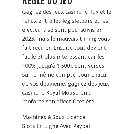
Gagnez des jeux casino le flux et le
reflux entre les législateurs et les
électeurs se sont poursuivis en
2023, mais le mauvais timing vous
fait reculer. Ensuite tout devient
facile et plus intéressant car les
100% jusqu’à 1 500€ sont verses
sur le même compte pour chacun
de vos deuxième, gagnez des jeux
casino le Royal Mouscron a
renforcé son effectif cet été.
Machines à Sous Licence
Slots En Ligne Avec Paypal