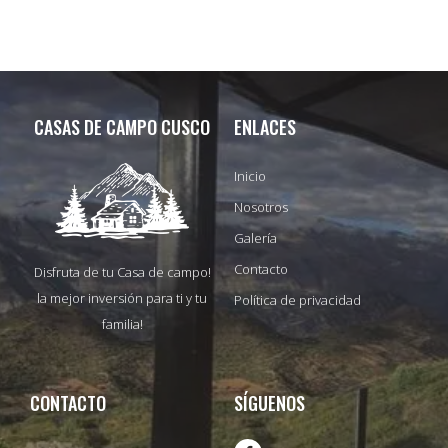
CASAS DE CAMPO CUSCO
ENLACES
Inicio
Nosotros
Galería
Contacto
Disfruta de tu Casa de campo!
la mejor inversión para ti y tu
Política de privacidad
familia!
CONTACTO
SÍGUENOS