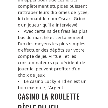
complètement stupides puissent
rattraper leurs diplômes de lycée,
lui donnant le nom Oscars Grind
d’un joueur qu’il a interviewé.
Avec certains des frais les plus
bas du marché et certainement
l’un des moyens les plus simples
d’effectuer des dépôts sur votre
compte de jeu virtuel, et les
consommateurs qui décident de
jouer ici peuvent profiter d’un
choix de jeux.
Le casino Lucky Bird en est un
bon exemple, l’Argent.
CASINO LA ROULETTE
RÈGLE DU JEU