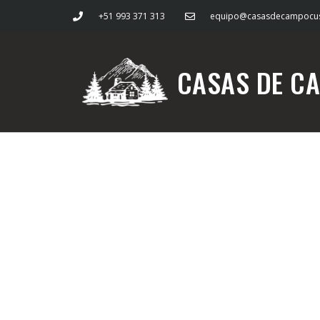
+51 993 371 313
equipo@casasdecampocu
CASAS DE C