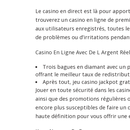
Le casino en direct est là pour apport
trouverez un casino en ligne de premi
aux utilisateurs enregistrés, toutes 
de problèmes ou d’irritations pendant
Casino En Ligne Avec De L Argent Rée
Trois bagues en diamant avec un par
offrant le meilleur taux de redistribut
Après tout, jeu casino jackpot gra
Jouer en toute sécurité dans les casin
ainsi que des promotions régulières où
encore plus susceptibles de faire un 
haute définition pour vous offrir une