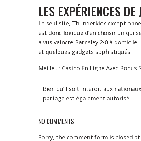
LES EXPÉRIENCES DE 
Le seul site, Thunderkick exceptionne
est donc logique d’en choisir un qui s
a vus vaincre Barnsley 2-0 à domicile,
et quelques gadgets sophistiqués.
Meilleur Casino En Ligne Avec Bonus
Bien qu’il soit interdit aux nationau
partage est également autorisé.
NO COMMENTS
Sorry, the comment form is closed at 