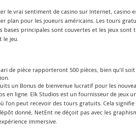
er le vrai sentiment de casino sur Internet, casino 
er plan pour les joueurs américains. Les tours grat
les bases principales sont couvertes et les jeux son
 le jeu.
l
i de pièce rapporteront 500 pièces, bien qu’il soit e
ion.
tuits un Bonus de bienvenue lucratif pour les nouve
os en ligne.
Elk Studios est un fournisseur de jeux 
 l’on peut recevoir des tours gratuits. Cela signifie
dépôt donné, NetEnt ne déçoit pas avec les graphism
 expérience immersive.