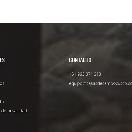
ES
CONTACTO
+51 993 371 313
os
equipo@casasdecampocusco.c
to
a de privacidad