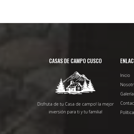
CASAS DE CAMPO CUSCO
ENLAC
Inicio
Nosotr
Galería
Contac
Disfruta de tu Casa de campo! la mejor
inversión para ti y tu familia!
Polític