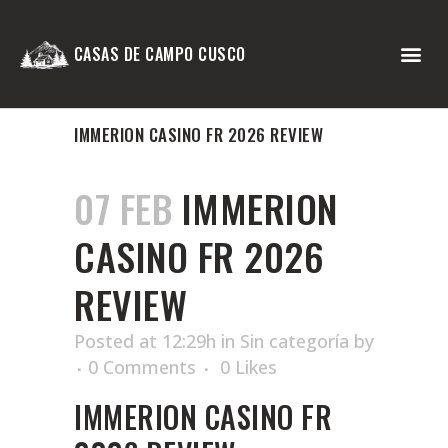
CASAS DE CAMPO CUSCO
IMMERION CASINO FR 2026 REVIEW
07 FEB
IMMERION
CASINO FR 2026
REVIEW
Posted at 12:29h
in Sin categoría
by
0 Comments
0
Likes
IMMERION CASINO FR