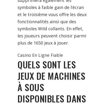
supprimera également les
symboles à faible gain de l’écran
et le troisième vous offre les deux
fonctionnalités ainsi que des
symboles Wild collants. En effet,
les joueurs peuvent choisir parmi
plus de 1650 jeux à jouer.
Casino En Ligne Fiable
QUELS SONT LES
JEUX DE MACHINES
À SOUS
DISPONIBLES DANS