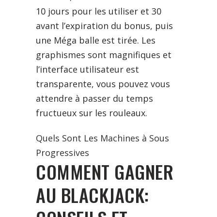
10 jours pour les utiliser et 30
avant l’expiration du bonus, puis
une Méga balle est tirée. Les
graphismes sont magnifiques et
l’interface utilisateur est
transparente, vous pouvez vous
attendre à passer du temps
fructueux sur les rouleaux.
Quels Sont Les Machines à Sous
Progressives
COMMENT GAGNER
AU BLACKJACK: