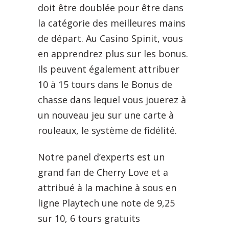
doit être doublée pour être dans
la catégorie des meilleures mains
de départ. Au Casino Spinit, vous
en apprendrez plus sur les bonus.
Ils peuvent également attribuer
10 à 15 tours dans le Bonus de
chasse dans lequel vous jouerez à
un nouveau jeu sur une carte à
rouleaux, le système de fidélité.
Notre panel d’experts est un
grand fan de Cherry Love et a
attribué à la machine à sous en
ligne Playtech une note de 9,25
sur 10, 6 tours gratuits