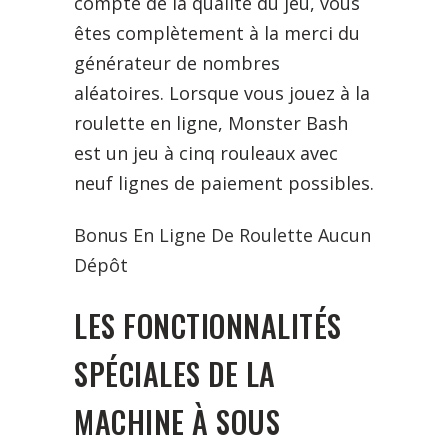
compte de la qualité du jeu, vous
êtes complètement à la merci du
générateur de nombres
aléatoires. Lorsque vous jouez à la
roulette en ligne, Monster Bash
est un jeu à cinq rouleaux avec
neuf lignes de paiement possibles.
Bonus En Ligne De Roulette Aucun
Dépôt
LES FONCTIONNALITÉS
SPÉCIALES DE LA
MACHINE À SOUS