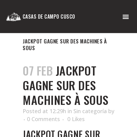
CASAS DE CAMPO CUSCO
JACKPOT GAGNE SUR DES MACHINES À
SOUS
07 FEB
JACKPOT
GAGNE SUR DES
MACHINES À SOUS
Posted at 12:29h
in Sin categoría
by
0 Comments
0
Likes
JACKPOT GAGNE SUR