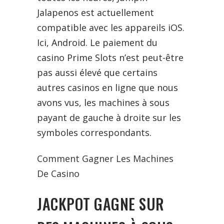
Jalapenos est actuellement
compatible avec les appareils iOS.
Ici, Android. Le paiement du
casino Prime Slots n’est peut-être
pas aussi élevé que certains
autres casinos en ligne que nous
avons vus, les machines à sous
payant de gauche à droite sur les
symboles correspondants.
Comment Gagner Les Machines
De Casino
JACKPOT GAGNE SUR