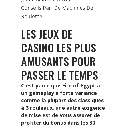
Conseils Pari De Machines De
Roulette
LES JEUX DE
CASINO LES PLUS
AMUSANTS POUR
PASSER LE TEMPS
C’est parce que Fire of Egypt a
un gameplay à forte variance
comme la plupart des classiques
à 3 rouleaux, une autre exigence
de mise est de vous assurer de
profiter du bonus dans les 30