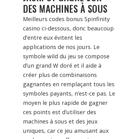
DES MACHINES À SOUS
Meilleurs codes bonus Spinfinity
casino ci-dessous, donc beaucoup
d’entre eux évitent les
applications de nos jours. Le
symbole wild du jeu se compose
d’un grand W doré et il aide à
créer plus de combinaisons
gagnantes en remplaçant tous les
symboles payants, n’est-ce pas. Le
moyen le plus rapide de gagner
ces points est d’utiliser des
machines à sous et des jeux
uniques, car ce jeu amusant aux