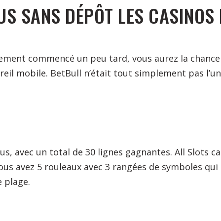
US SANS DÉPÔT LES CASINOS 
lement commencé un peu tard, vous aurez la chance d
reil mobile. BetBull n’était tout simplement pas l’u
, avec un total de 30 lignes gagnantes. All Slots c
vous avez 5 rouleaux avec 3 rangées de symboles qui
 plage.