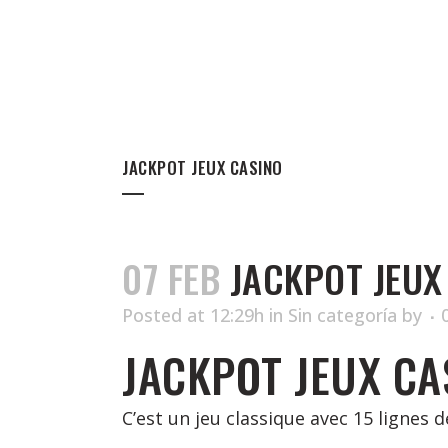
JACKPOT JEUX CASINO
07 FEB
JACKPOT JEUX
Posted at 12:29h
in Sin categoría
by
JACKPOT JEUX CA
C’est un jeu classique avec 15 lignes 