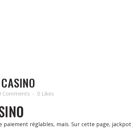
 CASINO
0 Comments
0
Likes
SINO
de paiement réglables, mais. Sur cette page, jackpot 