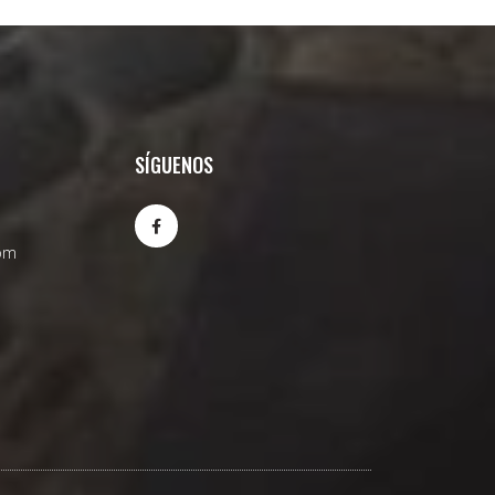
SÍGUENOS
om