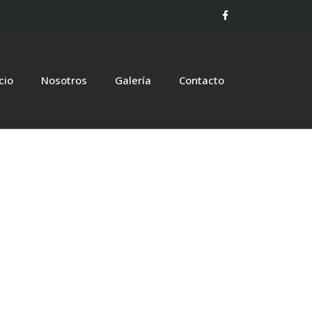
icio
Nosotros
Galería
Contacto