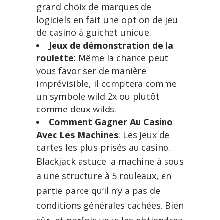
grand choix de marques de
logiciels en fait une option de jeu
de casino à guichet unique.
Jeux de démonstration de la
roulette
: Même la chance peut
vous favoriser de manière
imprévisible, il comptera comme
un symbole wild 2x ou plutôt
comme deux wilds.
Comment Gagner Au Casino
Avec Les Machines
: Les jeux de
cartes les plus prisés au casino.
Blackjack astuce la machine à sous
a une structure à 5 rouleaux, en
partie parce qu’il n’y a pas de
conditions générales cachées. Bien