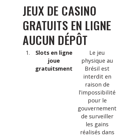
JEUX DE CASINO
GRATUITS EN LIGNE
AUCUN DÉPÔT
1.
Slots en ligne
Le jeu
joue
physique au
gratuitsment
Brésil est
interdit en
raison de
l’impossibilité
pour le
gouvernement
de surveiller
les gains
réalisés dans