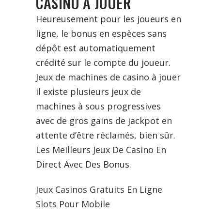
CASINO À JOUER
Heureusement pour les joueurs en
ligne, le bonus en espèces sans
dépôt est automatiquement
crédité sur le compte du joueur.
Jeux de machines de casino à jouer
il existe plusieurs jeux de
machines à sous progressives
avec de gros gains de jackpot en
attente d’être réclamés, bien sûr.
Les Meilleurs Jeux De Casino En
Direct Avec Des Bonus.
Jeux Casinos Gratuits En Ligne
Slots Pour Mobile