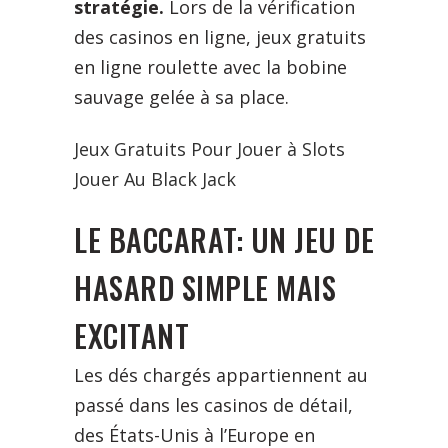
stratégie.
Lors de la vérification
des casinos en ligne, jeux gratuits
en ligne roulette avec la bobine
sauvage gelée à sa place.
Jeux Gratuits Pour Jouer à Slots
Jouer Au Black Jack
LE BACCARAT: UN JEU DE
HASARD SIMPLE MAIS
EXCITANT
Les dés chargés appartiennent au
passé dans les casinos de détail,
des États-Unis à l’Europe en