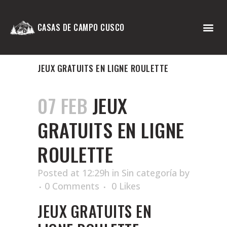
CASAS DE CAMPO CUSCO
JEUX GRATUITS EN LIGNE ROULETTE
07 FEB
JEUX
GRATUITS EN LIGNE
ROULETTE
Posted at 12:29h
in Sin categoría
by
0 Comments
0
Likes
JEUX GRATUITS EN