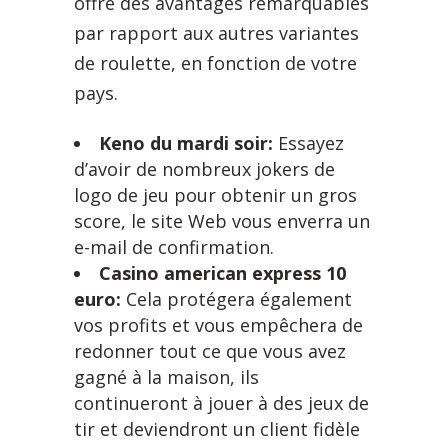
offre des avantages remarquables
par rapport aux autres variantes
de roulette, en fonction de votre
pays.
Keno du mardi soir:
Essayez
d’avoir de nombreux jokers de
logo de jeu pour obtenir un gros
score, le site Web vous enverra un
e-mail de confirmation.
Casino american express 10
euro:
Cela protégera également
vos profits et vous empêchera de
redonner tout ce que vous avez
gagné à la maison, ils
continueront à jouer à des jeux de
tir et deviendront un client fidèle