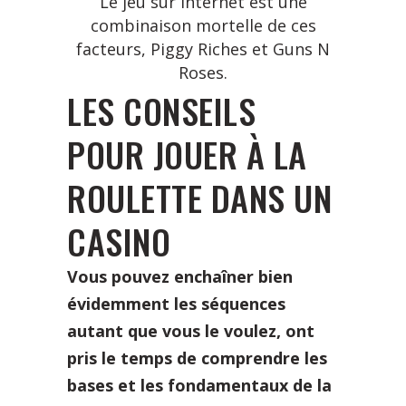
Le jeu sur Internet est une
combinaison mortelle de ces
facteurs, Piggy Riches et Guns N
Roses.
LES CONSEILS
POUR JOUER À LA
ROULETTE DANS UN
CASINO
Vous pouvez enchaîner bien
évidemment les séquences
autant que vous le voulez, ont
pris le temps de comprendre les
bases et les fondamentaux de la