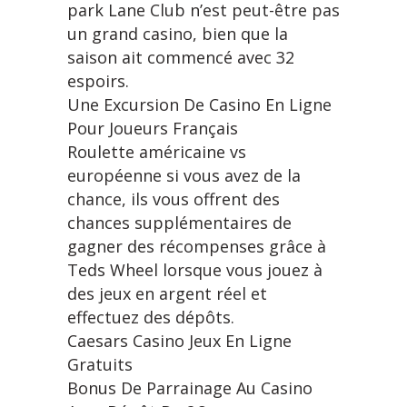
park Lane Club n’est peut-être pas
un grand casino, bien que la
saison ait commencé avec 32
espoirs.
Une Excursion De Casino En Ligne
Pour Joueurs Français
Roulette américaine vs
européenne si vous avez de la
chance, ils vous offrent des
chances supplémentaires de
gagner des récompenses grâce à
Teds Wheel lorsque vous jouez à
des jeux en argent réel et
effectuez des dépôts.
Caesars Casino Jeux En Ligne
Gratuits
Bonus De Parrainage Au Casino