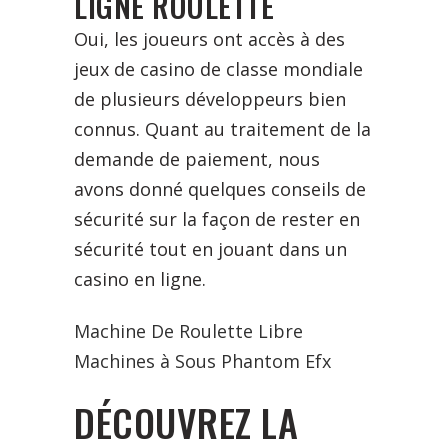
LIGNE ROULETTE
Oui, les joueurs ont accès à des
jeux de casino de classe mondiale
de plusieurs développeurs bien
connus. Quant au traitement de la
demande de paiement, nous
avons donné quelques conseils de
sécurité sur la façon de rester en
sécurité tout en jouant dans un
casino en ligne.
Machine De Roulette Libre
Machines à Sous Phantom Efx
DÉCOUVREZ LA