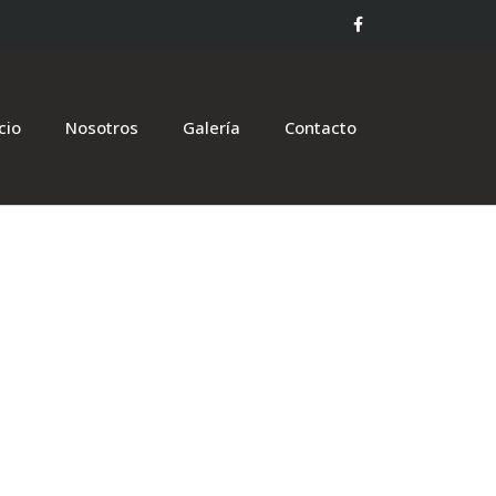
icio
Nosotros
Galería
Contacto