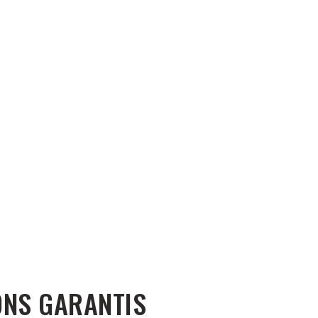
ONS GARANTIS