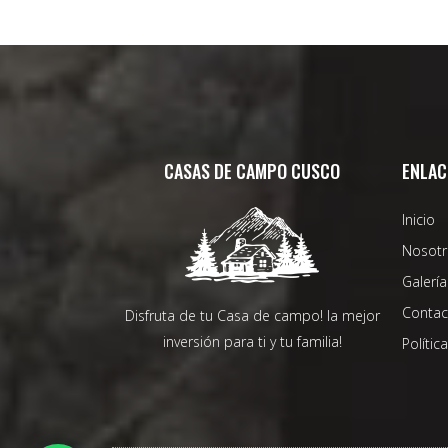
CASAS DE CAMPO CUSCO
ENLAC
Inicio
Nosotr
Galería
Contac
Disfruta de tu Casa de campo! la mejor
inversión para ti y tu familia!
Polític