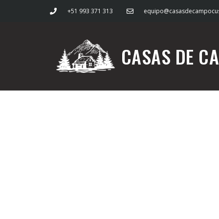
+51 993 371 313
equipo@casasdecampocu
CASAS DE C