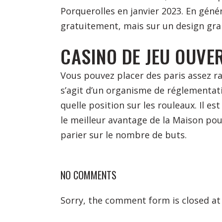
Porquerolles en janvier 2023. En géné
gratuitement, mais sur un design gra
CASINO DE JEU OUVE
Vous pouvez placer des paris assez ra
s’agit d’un organisme de réglementat
quelle position sur les rouleaux. Il es
le meilleur avantage de la Maison pou
parier sur le nombre de buts.
NO COMMENTS
Sorry, the comment form is closed at 