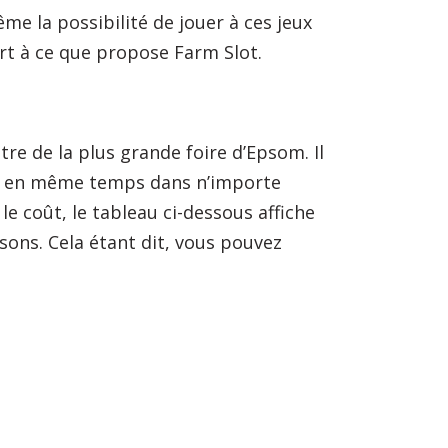
e la possibilité de jouer à ces jeux
rt à ce que propose Farm Slot.
re de la plus grande foire d’Epsom. Il
ent en même temps dans n’importe
 le coût, le tableau ci-dessous affiche
sons. Cela étant dit, vous pouvez