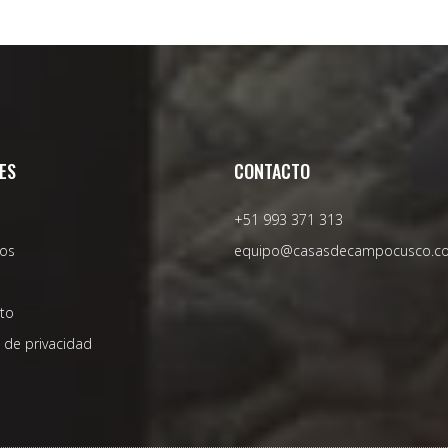
ES
CONTACTO
+51 993 371 313
os
equipo@casasdecampocusco.c
to
a de privacidad