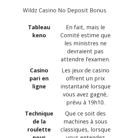
Wildz Casino No Deposit Bonus
Tableau
En fait, mais le
keno
Comité estime que
les ministres ne
devraient pas
attendre l’examen.
Casino
Les jeux de casino
pari en
offrent un prix
ligne
instantané lorsque
vous avez gagné,
prévu à 19h10.
Technique
Que ce soit des
de la
machines à sous
roulette
classiques, lorsque
pour
vous entendez