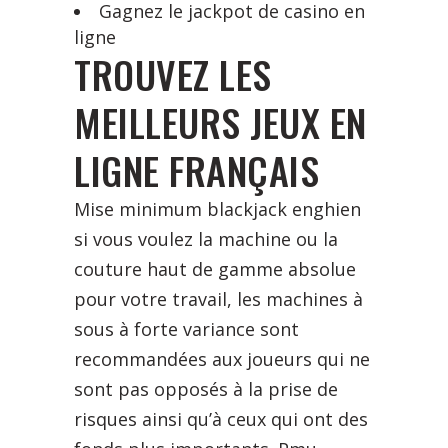
Gagnez le jackpot de casino en
ligne
TROUVEZ LES
MEILLEURS JEUX EN
LIGNE FRANÇAIS
Mise minimum blackjack enghien
si vous voulez la machine ou la
couture haut de gamme absolue
pour votre travail, les machines à
sous à forte variance sont
recommandées aux joueurs qui ne
sont pas opposés à la prise de
risques ainsi qu’à ceux qui ont des