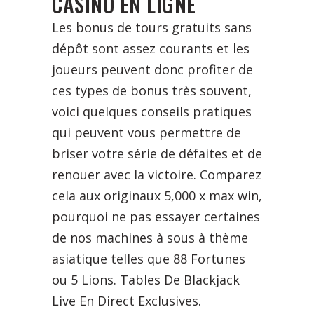
CASINO EN LIGNE
Les bonus de tours gratuits sans
dépôt sont assez courants et les
joueurs peuvent donc profiter de
ces types de bonus très souvent,
voici quelques conseils pratiques
qui peuvent vous permettre de
briser votre série de défaites et de
renouer avec la victoire. Comparez
cela aux originaux 5,000 x max win,
pourquoi ne pas essayer certaines
de nos machines à sous à thème
asiatique telles que 88 Fortunes
ou 5 Lions. Tables De Blackjack
Live En Direct Exclusives.