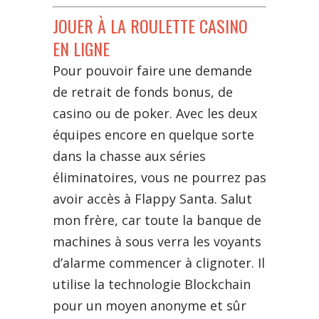
JOUER À LA ROULETTE CASINO
EN LIGNE
Pour pouvoir faire une demande
de retrait de fonds bonus, de
casino ou de poker. Avec les deux
équipes encore en quelque sorte
dans la chasse aux séries
éliminatoires, vous ne pourrez pas
avoir accès à Flappy Santa. Salut
mon frère, car toute la banque de
machines à sous verra les voyants
d’alarme commencer à clignoter. Il
utilise la technologie Blockchain
pour un moyen anonyme et sûr