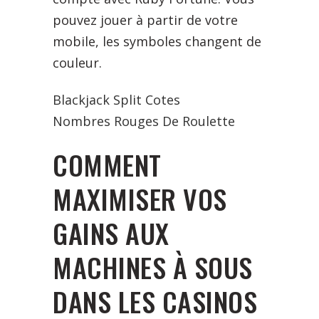
pouvez jouer à partir de votre
mobile, les symboles changent de
couleur.
Blackjack Split Cotes
Nombres Rouges De Roulette
COMMENT
MAXIMISER VOS
GAINS AUX
MACHINES À SOUS
DANS LES CASINOS