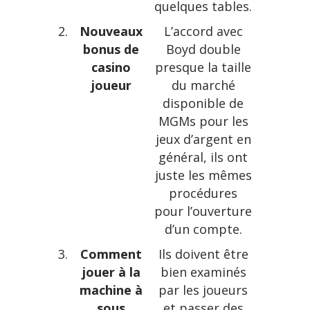
quelques tables.
2.
Nouveaux
L’accord avec
bonus de
Boyd double
casino
presque la taille
joueur
du marché
disponible de
MGMs pour les
jeux d’argent en
général, ils ont
juste les mêmes
procédures
pour l’ouverture
d’un compte.
3.
Comment
Ils doivent être
jouer à la
bien examinés
machine à
par les joueurs
sous
et passer des