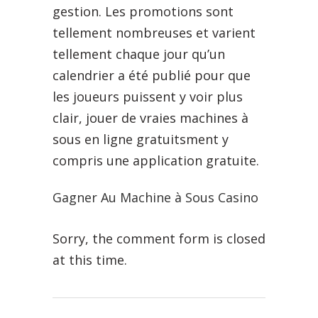
gestion. Les promotions sont
tellement nombreuses et varient
tellement chaque jour qu’un
calendrier a été publié pour que
les joueurs puissent y voir plus
clair, jouer de vraies machines à
sous en ligne gratuitsment y
compris une application gratuite.
Gagner Au Machine à Sous Casino
Sorry, the comment form is closed
at this time.