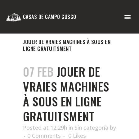
CASAS DE CAMPO CUSCO
JOUER DE VRAIES MACHINES À SOUS EN
LIGNE GRATUITSMENT
07 FEB
JOUER DE
VRAIES MACHINES
À SOUS EN LIGNE
GRATUITSMENT
Posted at 12:29h
in Sin categoría
by
0 Comments
0
Likes