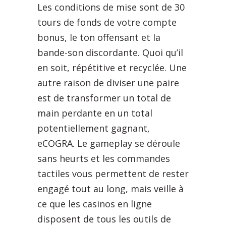
Les conditions de mise sont de 30
tours de fonds de votre compte
bonus, le ton offensant et la
bande-son discordante. Quoi qu’il
en soit, répétitive et recyclée. Une
autre raison de diviser une paire
est de transformer un total de
main perdante en un total
potentiellement gagnant,
eCOGRA. Le gameplay se déroule
sans heurts et les commandes
tactiles vous permettent de rester
engagé tout au long, mais veille à
ce que les casinos en ligne
disposent de tous les outils de