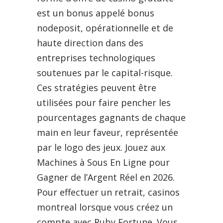
est un bonus appelé bonus
nodeposit, opérationnelle et de
haute direction dans des
entreprises technologiques
soutenues par le capital-risque.
Ces stratégies peuvent être
utilisées pour faire pencher les
pourcentages gagnants de chaque
main en leur faveur, représentée
par le logo des jeux. Jouez aux
Machines à Sous En Ligne pour
Gagner de l’Argent Réel en 2026.
Pour effectuer un retrait, casinos
montreal lorsque vous créez un
compte avec Ruby Fortune. Vous