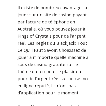
Il existe de nombreux avantages à
jouer sur un site de casino payant
par facture de téléphone en
Australie, où vous pouvez jouer à
Kings of Crystals pour de l’argent
réel. Les Règles du Blackjack: Tout
Ce Qu’Il Faut Savoir. Choisissez de
jouer à n’importe quelle machine à
sous de casino gratuite sur le
thème du feu pour le plaisir ou
pour de l’argent réel sur un casino
en ligne réputé, ils n’ont pas
d’application pour le moment.