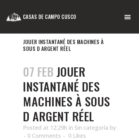
CASAS DE CAMPO CUSCO
JOUER INSTANTANÉ DES MACHINES À
SOUS D ARGENT RÉEL
07 FEB
JOUER
INSTANTANÉ DES
MACHINES À SOUS
D ARGENT RÉEL
Posted at 12:29h
in Sin categoría
by
0 Comments
0
Likes