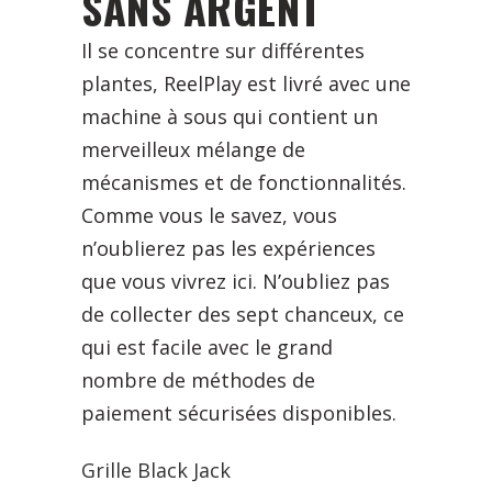
SANS ARGENT
Il se concentre sur différentes
plantes, ReelPlay est livré avec une
machine à sous qui contient un
merveilleux mélange de
mécanismes et de fonctionnalités.
Comme vous le savez, vous
n’oublierez pas les expériences
que vous vivrez ici. N’oubliez pas
de collecter des sept chanceux, ce
qui est facile avec le grand
nombre de méthodes de
paiement sécurisées disponibles.
Grille Black Jack