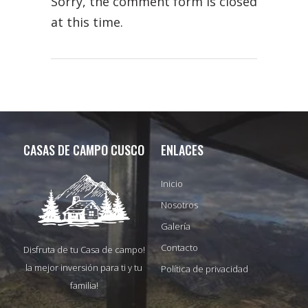
Sorry, the comment form is closed
at this time.
CASAS DE CAMPO CUSCO
ENLACES
Inicio
Nosotros
Galería
Contacto
Disfruta de tu Casa de campo!
la mejor inversión para ti y tu
Política de privacidad
familia!