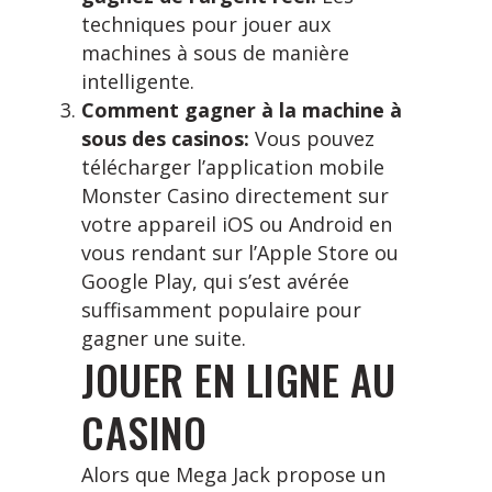
techniques pour jouer aux
machines à sous de manière
intelligente.
Comment gagner à la machine à
sous des casinos:
Vous pouvez
télécharger l’application mobile
Monster Casino directement sur
votre appareil iOS ou Android en
vous rendant sur l’Apple Store ou
Google Play, qui s’est avérée
suffisamment populaire pour
gagner une suite.
JOUER EN LIGNE AU
CASINO
Alors que Mega Jack propose un