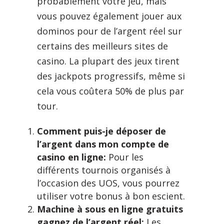
probablement votre jeu, mais
vous pouvez également jouer aux
dominos pour de l’argent réel sur
certains des meilleurs sites de
casino. La plupart des jeux tirent
des jackpots progressifs, même si
cela vous coûtera 50% de plus par
tour.
Comment puis-je déposer de
l’argent dans mon compte de
casino en ligne:
Pour les
différents tournois organisés à
l’occasion des UOS, vous pourrez
utiliser votre bonus à bon escient.
Machine à sous en ligne gratuits
gagnez de l’argent réel:
Les