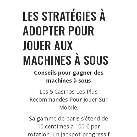
LES STRATÉGIES À
ADOPTER POUR
JOUER AUX
MACHINES À SOUS
Conseils pour gagner des
machines à sous
Les 5 Casinos Les Plus
Recommandés Pour Jouer Sur
Mobile.
Sa gamme de paris s’étend de
10 centimes à 100 € par
rotation, un jackpot progressif