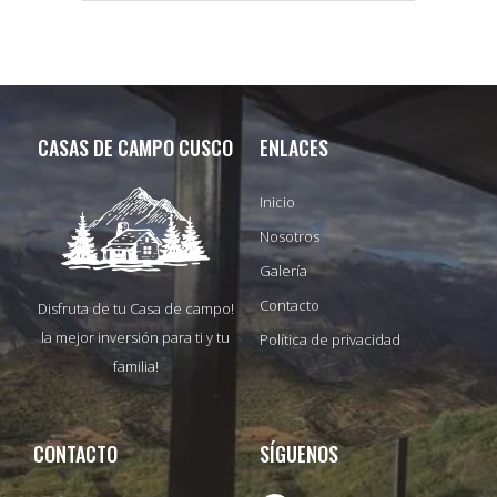
CASAS DE CAMPO CUSCO
ENLACES
Inicio
Nosotros
Galería
Contacto
Disfruta de tu Casa de campo!
la mejor inversión para ti y tu
Política de privacidad
familia!
CONTACTO
SÍGUENOS