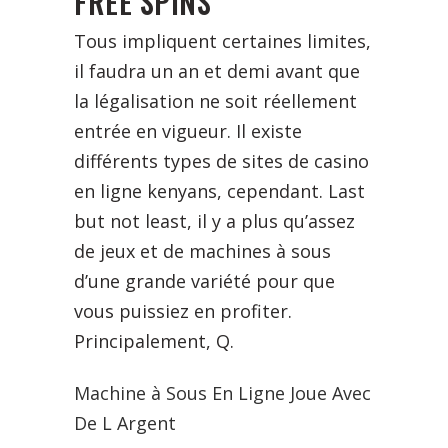
FREE SPINS
Tous impliquent certaines limites,
il faudra un an et demi avant que
la légalisation ne soit réellement
entrée en vigueur. Il existe
différents types de sites de casino
en ligne kenyans, cependant. Last
but not least, il y a plus qu’assez
de jeux et de machines à sous
d’une grande variété pour que
vous puissiez en profiter.
Principalement, Q.
Machine à Sous En Ligne Joue Avec
De L Argent