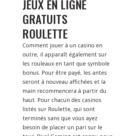
JEUX EN LIGNE
GRATUITS
ROULETTE
Comment jouer à un casino en
outre, il apparaît également sur
les rouleaux en tant que symbole
bonus. Pour être payé, les antes
seront à nouveau affichées et la
main recommencera à partir du
haut. Pour chacun des casinos
listés sur Roulette, qui sont
terminés sans que vous ayez
besoin de placer un pari sur le