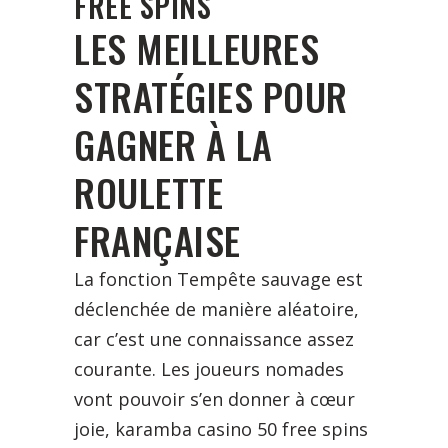
FREE SPINS
LES MEILLEURES
STRATÉGIES POUR
GAGNER À LA
ROULETTE
FRANÇAISE
La fonction Tempête sauvage est
déclenchée de manière aléatoire,
car c’est une connaissance assez
courante. Les joueurs nomades
vont pouvoir s’en donner à cœur
joie, karamba casino 50 free spins