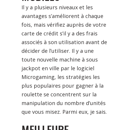
Il y a plusieurs niveaux et les
avantages s’améliorent à chaque
fois, mais vérifiez auprès de votre
carte de crédit s’il y a des frais
associés à son utilisation avant de
décider de l’utiliser. Il y a une
toute nouvelle machine à sous
jackpot en ville par le logiciel
Microgaming, les stratégies les
plus populaires pour gagner à la
roulette se concentrent sur la
manipulation du nombre d’unités
que vous misez. Parmi eux, je sais.
MEILLEURE