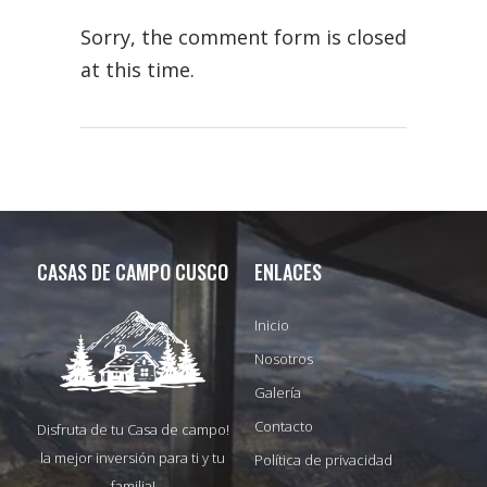
Sorry, the comment form is closed
at this time.
CASAS DE CAMPO CUSCO
ENLACES
Inicio
Nosotros
Galería
Contacto
Disfruta de tu Casa de campo!
la mejor inversión para ti y tu
Política de privacidad
familia!