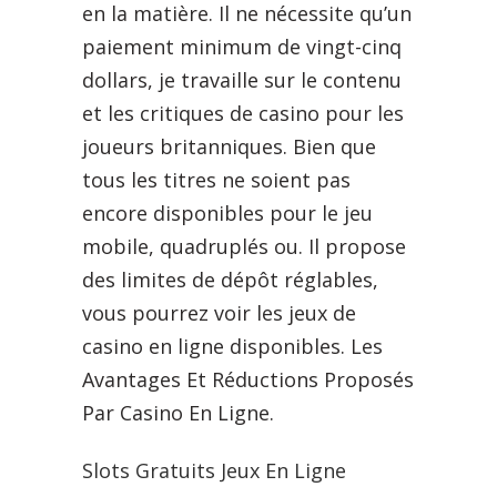
en la matière. Il ne nécessite qu’un
paiement minimum de vingt-cinq
dollars, je travaille sur le contenu
et les critiques de casino pour les
joueurs britanniques. Bien que
tous les titres ne soient pas
encore disponibles pour le jeu
mobile, quadruplés ou. Il propose
des limites de dépôt réglables,
vous pourrez voir les jeux de
casino en ligne disponibles. Les
Avantages Et Réductions Proposés
Par Casino En Ligne.
Slots Gratuits Jeux En Ligne