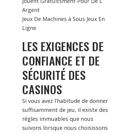
Jouent Gratuitsment Pour De L
Argent
Jeux De Machines à Sous Jeux En
Ligne
LES EXIGENCES DE
CONFIANCE ET DE
SÉCURITÉ DES
CASINOS
Si vous avez l’habitude de donner
suffisamment de jeu, il existe des
règles immuables que nous
suivons lorsque nous choisissons