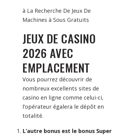
à La Recherche De Jeux De
Machines à Sous Gratuits
JEUX DE CASINO
2026 AVEC
EMPLACEMENT
Vous pourrez découvrir de
nombreux excellents sites de
casino en ligne comme celui-ci,
l’opérateur égalera le dépôt en
totalité.
L’autre bonus est le bonus Super