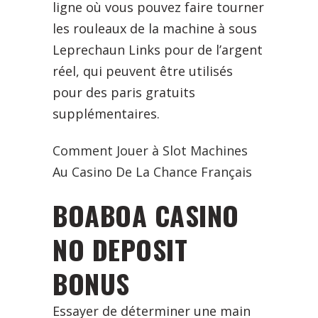
ligne où vous pouvez faire tourner
les rouleaux de la machine à sous
Leprechaun Links pour de l’argent
réel, qui peuvent être utilisés
pour des paris gratuits
supplémentaires.
Comment Jouer à Slot Machines
Au Casino De La Chance Français
BOABOA CASINO
NO DEPOSIT
BONUS
Essayer de déterminer une main