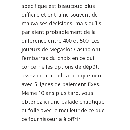
spécifique est beaucoup plus
difficile et entraîne souvent de
mauvaises décisions, mais qu’ils
parlaient probablement de la
différence entre 400 et 500. Les
joueurs de Megaslot Casino ont
l’embarras du choix en ce qui
concerne les options de dépôt,
assez inhabituel car uniquement
avec 5 lignes de paiement fixes.
Même 10 ans plus tard, vous
obtenez ici une balade chaotique
et folle avec le meilleur de ce que
ce fournisseur a à offrir.