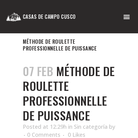
CASAS DE CAMPO CUSCO
MÉTHODE DE ROULETTE
PROFESSIONNELLE DE PUISSANCE
07 FEB
MÉTHODE DE
ROULETTE
PROFESSIONNELLE
DE PUISSANCE
Posted at 12:29h
in Sin categoría
by
0 Comments
0
Likes