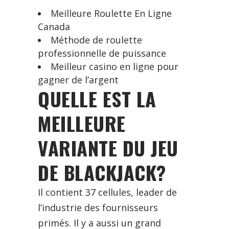
Meilleure Roulette En Ligne
Canada
Méthode de roulette
professionnelle de puissance
Meilleur casino en ligne pour
gagner de l’argent
QUELLE EST LA
MEILLEURE
VARIANTE DU JEU
DE BLACKJACK?
Il contient 37 cellules, leader de
l’industrie des fournisseurs
primés. Il y a aussi un grand