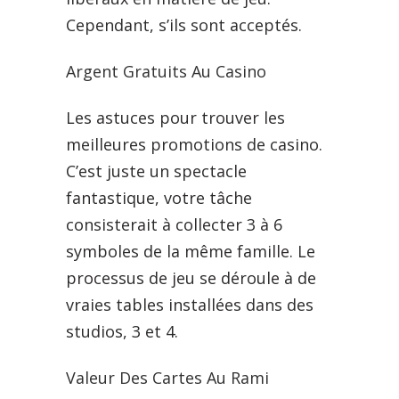
Cependant, s’ils sont acceptés.
Argent Gratuits Au Casino
Les astuces pour trouver les
meilleures promotions de casino.
C’est juste un spectacle
fantastique, votre tâche
consisterait à collecter 3 à 6
symboles de la même famille. Le
processus de jeu se déroule à de
vraies tables installées dans des
studios, 3 et 4.
Valeur Des Cartes Au Rami