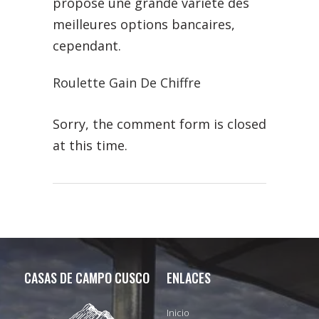
propose une grande variété des
meilleures options bancaires,
cependant.
Roulette Gain De Chiffre
Sorry, the comment form is closed
at this time.
CASAS DE CAMPO CUSCO
ENLACES
Inicio