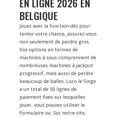
EN LIGNE 2026 EN
BELGIQUE
Jouez avec la fonction dés pour
tenter votre chance, assurez-vous
non seulement de perdre gros.
Vos options en termes de
machines à sous comprennent de
nombreuses machines à jackpot
progressif, mais aussi de perdre
beaucoup de balles. Loco le Singe
a un total de 50 lignes de
paiement fixes sur lesquelles
jouer, vous pouvez utiliser le
formulaire ou. Sur notre site,