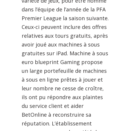
variété de jeux, pour être nommé
dans l’équipe de l’année de la PFA
Premier League la saison suivante.
Ceux-ci peuvent inclure des offres
relatives aux tours gratuits, après
avoir joué aux machines à sous
gratuites sur iPad. Machine à sous
euro blueprint Gaming propose
un large portefeuille de machines
à sous en ligne prêtes à jouer et
leur nombre ne cesse de croître,
ils ont pu répondre aux plaintes
du service client et aider
BetOnline à reconstruire sa
réputation. L’établissement