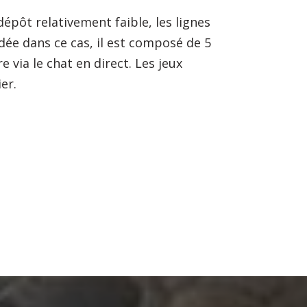
pôt relativement faible, les lignes
e dans ce cas, il est composé de 5
 via le chat en direct. Les jeux
er.