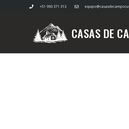
+51 993 371 313
equipo@casasdecampocu
CASAS DE C