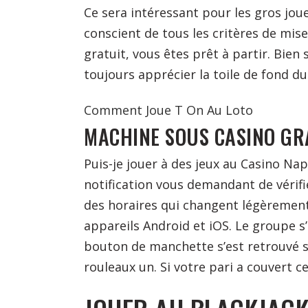
Ce sera intéressant pour les gros joue
conscient de tous les critères de mis
gratuit, vous êtes prêt à partir. Bien
toujours apprécier la toile de fond du
Comment Joue T On Au Loto
MACHINE SOUS CASINO GR
Puis-je jouer à des jeux au Casino Nap
notification vous demandant de vérifi
des horaires qui changent légèrement
appareils Android et iOS. Le groupe s
bouton de manchette s’est retrouvé su
rouleaux un. Si votre pari a couvert 