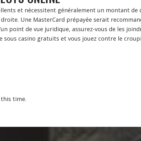
llents et nécessitent généralement un montant de dé
 droite. Une MasterCard prépayée serait recommandé
un point de vue juridique, assurez-vous de les joindre
e sous casino gratuits et vous jouez contre le croupi
a
this time.