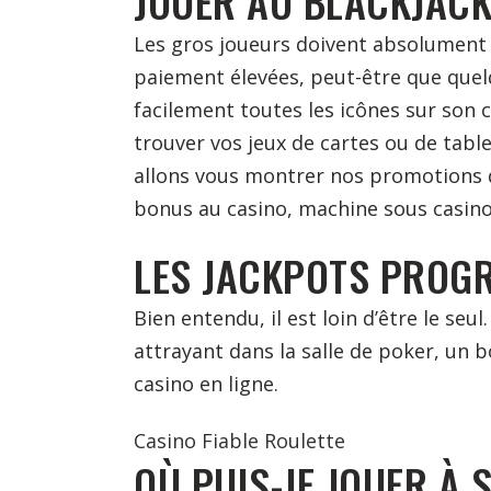
JOUER AU BLACKJACK
Les gros joueurs doivent absolument ê
paiement élevées, peut-être que quelq
facilement toutes les icônes sur son
trouver vos jeux de cartes ou de tabl
allons vous montrer nos promotions d
bonus au casino, machine sous casino 
LES JACKPOTS PROGR
Bien entendu, il est loin d’être le seu
attrayant dans la salle de poker, un b
casino en ligne.
Casino Fiable Roulette
OÙ PUIS-JE JOUER À 