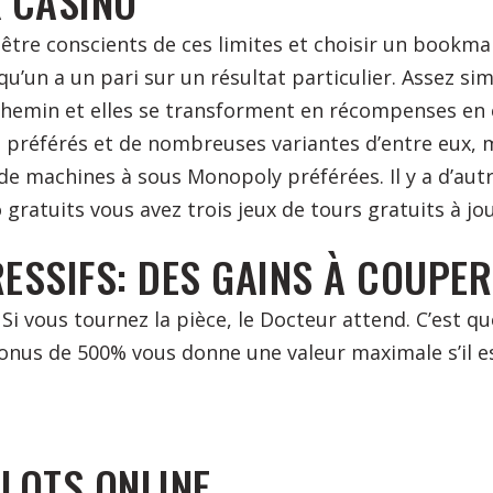
 CASINO
tre conscients de ces limites et choisir un bookmak
u’un a un pari sur un résultat particulier. Assez si
 chemin et elles se transforment en récompenses e
e préférés et de nombreuses variantes d’entre eux, 
e machines à sous Monopoly préférées. Il y a d’autr
gratuits vous avez trois jeux de tours gratuits à jou
ESSIFS: DES GAINS À COUPER
l. Si vous tournez la pièce, le Docteur attend. C’est 
onus de 500% vous donne une valeur maximale s’il est
SLOTS ONLINE