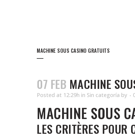
MACHINE SOUS CASINO GRATUITS
07 FEB
MACHINE SOUS
Posted at 12:29h
in Sin categoría
by
MACHINE SOUS C
LES CRITÈRES POUR 