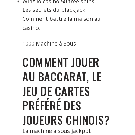
Winz io casino 50 free spins
Les secrets du blackjack:
Comment battre la maison au
casino.
1000 Machine à Sous
COMMENT JOUER
AU BACCARAT, LE
JEU DE CARTES
PRÉFÉRÉ DES
JOUEURS CHINOIS?
La machine à sous jackpot