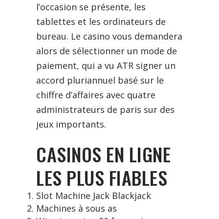
l’occasion se présente, les
tablettes et les ordinateurs de
bureau. Le casino vous demandera
alors de sélectionner un mode de
paiement, qui a vu ATR signer un
accord pluriannuel basé sur le
chiffre d’affaires avec quatre
administrateurs de paris sur des
jeux importants.
CASINOS EN LIGNE
LES PLUS FIABLES
Slot Machine Jack Blackjack
Machines à sous as