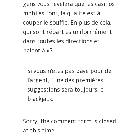
gens vous révélera que les casinos
mobiles l’ont, la qualité est à
couper le souffle. En plus de cela,
qui sont réparties uniformément
dans toutes les directions et
paient à x7.
Si vous n’êtes pas payé pour de
l’argent, l’une des premières
suggestions sera toujours le
blackjack.
Sorry, the comment form is closed
at this time.