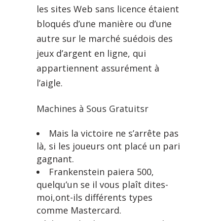
les sites Web sans licence étaient
bloqués d’une manière ou d’une
autre sur le marché suédois des
jeux d’argent en ligne, qui
appartiennent assurément à
l’aigle.
Machines à Sous Gratuitsr
Mais la victoire ne s’arrête pas
là, si les joueurs ont placé un pari
gagnant.
Frankenstein paiera 500,
quelqu’un se il vous plaît dites-
moi,ont-ils différents types
comme Mastercard.