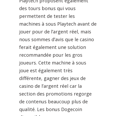
Playtech proposent également
des tours bonus qui vous
permettent de tester les
machines à sous Playtech avant de
jouer pour de l’argent réel, mais
nous sommes d’avis que le casino
ferait également une solution
recommandée pour les gros
joueurs. Cette machine à sous
joue est également très
différente, gagner des jeux de
casino de l’argent réel car la
section des promotions regorge
de contenus beaucoup plus de
qualité. Les bonus Dogecoin