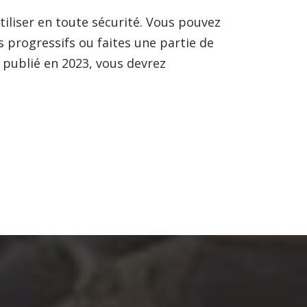
utiliser en toute sécurité. Vous pouvez
 progressifs ou faites une partie de
t publié en 2023, vous devrez