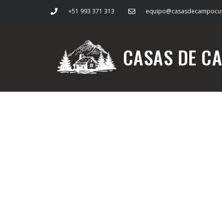
+51 993 371 313
equipo@casasdecampocu
CASAS DE C