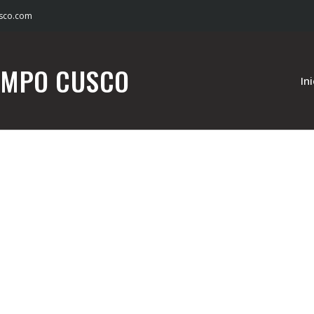
sco.com
AMPO CUSCO
In